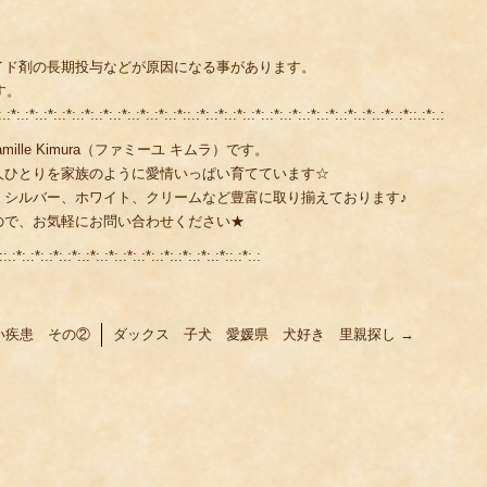
）
イド剤の長期投与などが原因になる事があります。
す。
.:*:.:*:.:*:.:*:.:*:.:*::.:*:.:*:.:*:.:*:.:*:.:*:.:*:.:*:.:*:.:*:.:*:.:*::.:*:.:
lle Kimura（ファミーユ キムラ）です。
人ひとりを家族のように愛情いっぱい育てています☆
、シルバー、ホワイト、クリームなど豊富に取り揃えております♪
ので、お気軽にお問い合わせください★
::.:*:.:*:.:*:.:*:.:*:.:*:.:*:.:*:.:*:.:*:.:*:.:*::.:*:.:
い疾患 その②
ダックス 子犬 愛媛県 犬好き 里親探し
→