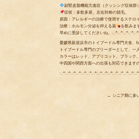
副腎皮脂機能亢進症（クッシング症候群
症状：多飲多尿、左右対称の脱毛。
原因：アレルギーの治療で使用するステロ
治療：ホルモン分泌を抑える薬
を飲みま
早めに受診してくださいね。:.:*:.:*:.:*:.:*:.:*:.:*:.:*:.:*:.:*:
愛媛県新居浜市のトイプードル専門犬舎、fami
トイプードル専門のブリーダーとして、一
カラーはレッド、アプリコット、ブラック
中四国や関西方面への出張も対応できます
:.:*:.:*:.:*:.:*:.:*:.:*:.:*:.:*:.:*:.:*:.:*:.:*:.:*:.:*:.:*
←
シニア期に多