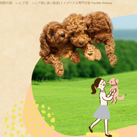
面 シニ ア犬 シニア期に多い疾患|トイプードル専門犬舎 Famille Kimura