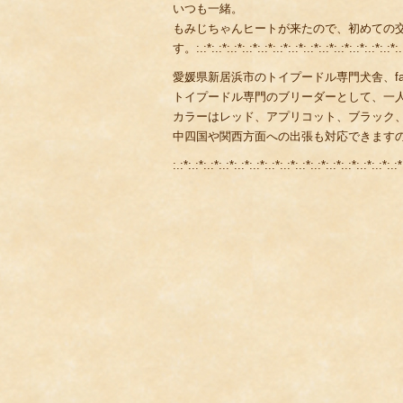
いつも一緒。
もみじちゃんヒートが来たので、初めての
す。:.:*:.:*:.:*:.:*:.:*:.:*:.:*:.:*:.:*:.:*:.:*:.:*:.:*:.:*
愛媛県新居浜市のトイプードル専門犬舎、fami
トイプードル専門のブリーダーとして、一
カラーはレッド、アプリコット、ブラック
中四国や関西方面への出張も対応できます
:.:*:.:*:.:*:.:*:.:*:.:*:.:*:.:*:.:*:.:*:.:*:.:*:.:*:.:*:.:*