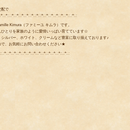
交配で
:.:*::.:*:.:*:.:*:.:*:.:*:.:*:.:*:.:*:.:*:.:*:.:*:.:*::.:*:.:
lle Kimura（ファミーユ キムラ）です。
人ひとりを家族のように愛情いっぱい育てています☆
、シルバー、ホワイト、クリームなど豊富に取り揃えております♪
ので、お気軽にお問い合わせください★
::.:*:.:*:.:*:.:*:.:*:.:*:.:*:.:*:.:*:.:*:.:*:.:*::.:*:.: