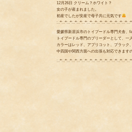
12月26日 クリーム？ホワイト？
女の子が産まれました。
初産でしたが安産で母子共に元気です
:.:*:.:*:.:*:.:*:.:*:.:*:.:*:.:*:.:*:.:*:.:*:.:*:.:*:.:*:.:*
愛媛県新居浜市のトイプードル専門犬舎、fami
トイプードル専門のブリーダーとして、一
カラーはレッド、アプリコット、ブラック
中四国や関西方面への出張も対応できます
:.:*:.:*:.:*:.:*:.:*:.:*:.:*:.:*:.:*:.:*:.:*:.:*:.:*:.:*:.:*