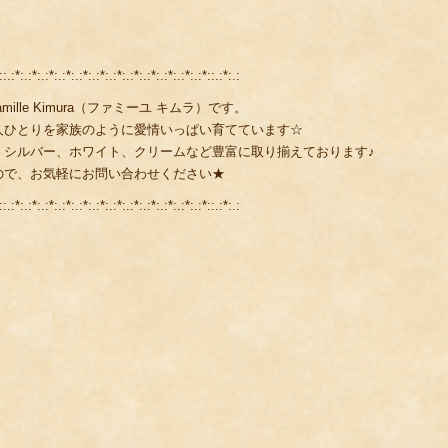
::.:*:.:*:.:*:.:*:.:*:.:*:.:*:.:*:.:*:.:*:.:*:.:*::.:*:.:
lle Kimura（ファミーユ キムラ）です。
人ひとりを家族のように愛情いっぱい育てています☆
、シルバー、ホワイト、クリームなど豊富に取り揃えております♪
ので、お気軽にお問い合わせください★
::.:*:.:*:.:*:.:*:.:*:.:*:.:*:.:*:.:*:.:*:.:*:.:*::.:*:.: