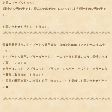
名前→マーブルちゃん。
1番小さな男の子です。皆んなの枕代わりになってしまう程控えめな男の子で
す。
お問い合わせお待ちしております。
:.:*:.:*:.:*:.:*:.:*:.:*:.:*:.:*:.:*:.:*:.:*:.:*:.:*:.:*:.:*::.:*:.:*:.:*:.:*:.:*:.:*:.:*:.:*:.:*:.:*:.:*:.:*::.:*:.:
愛媛県新居浜市のトイプードル専門犬舎、famille Kimura（ファミーユ キムラ）
です。
トイプードル専門のブリーダーとして、一人ひとりを家族のように愛情いっぱ
い育てています☆
カラーはレッド、アプリコット、ブラック、シルバー、ホワイト、クリームな
ど豊富に取り揃えております♪
中四国や関西方面への出張も対応できますので、お気軽にお問い合わせくださ
い★
:.:*:.:*:.:*:.:*:.:*:.:*:.:*:.:*:.:*:.:*:.:*:.:*:.:*:.:*:.:*::.:*:.:*:.:*:.:*:.:*:.:*:.:*:.:*:.:*:.:*:.:*:.:*::.:*:.: