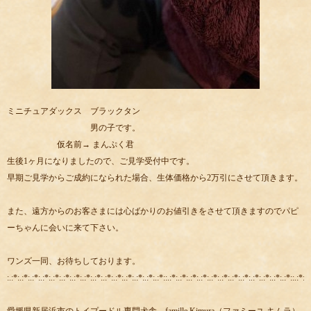
ミニチュアダックス ブラックタン
男の子です。
仮名前→ まんぷく君
生後1ヶ月になりましたので、ご見学受付中です。
早期ご見学からご成約になられた場合、生体価格から2万引にさせて頂きます。
また、遠方からのお客さまには心ばかりのお値引きをさせて頂きますのでパピ
ーちゃんに会いに来て下さい。
ワンズ一同、お待ちしております。
:.:*:.:*:.:*:.:*:.:*:.:*:.:*:.:*:.:*:.:*:.:*:.:*:.:*:.:*:.:*::.:*:.:*:.:*:.:*:.:*:.:*:.:*:.:*:.:*:.:*:.:*:.:*::.:*:.: