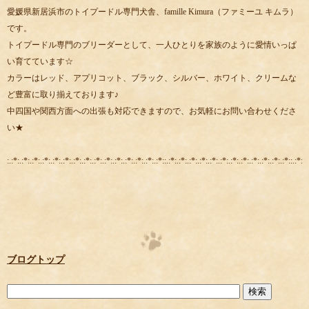
愛媛県新居浜市のトイプードル専門犬舎、famille Kimura（ファミーユ キムラ）
です。
トイプードル専門のブリーダーとして、一人ひとりを家族のように愛情いっぱ
い育てています☆
カラーはレッド、アプリコット、ブラック、シルバー、ホワイト、クリームな
ど豊富に取り揃えております♪
中四国や関西方面への出張も対応できますので、お気軽にお問い合わせくださ
い★
:.:*:.:*:.:*:.:*:.:*:.:*:.:*:.:*:.:*:.:*:.:*:.:*:.:*:.:*:.:*::.:*:.:*:.:*:.:*:.:*:.:*:.:*:.:*:.:*:.:*:.:*:.:*::.:*:.:
ブログトップ