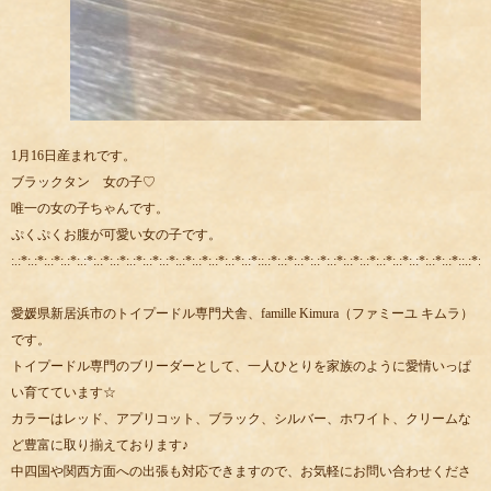
1月16日産まれです。
ブラックタン 女の子♡
唯一の女の子ちゃんです。
ぷくぷくお腹が可愛い女の子です。
:.:*:.:*:.:*:.:*:.:*:.:*:.:*:.:*:.:*:.:*:.:*:.:*:.:*:.:*:.:*::.:*:.:*:.:*:.:*:.:*:.:*:.:*:.:*:.:*:.:*:.:*:.:*::.:*:.:
愛媛県新居浜市のトイプードル専門犬舎、famille Kimura（ファミーユ キムラ）
です。
トイプードル専門のブリーダーとして、一人ひとりを家族のように愛情いっぱ
い育てています☆
カラーはレッド、アプリコット、ブラック、シルバー、ホワイト、クリームな
ど豊富に取り揃えております♪
中四国や関西方面への出張も対応できますので、お気軽にお問い合わせくださ