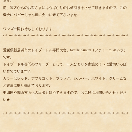
ます。
尚、遠方からのお客さまには心ばかりのお値引きをさせて頂きますので、この
機会にパピーちゃん達に会いに来て下さいませ。
ワンズ一同お待ちしております。
:.:*:.:*:.:*:.:*:.:*:.:*:.:*:.:*:.:*:.:*:.:*:.:*:.:*:.:*:.:*::.:*:.:*:.:*:.:*:.:*:.:*:.:*:.:*:.:*:.:*:.:*:.:*::.:*:.:
愛媛県新居浜市のトイプードル専門犬舎、famille Kimura（ファミーユ キムラ）
です。
トイプードル専門のブリーダーとして、一人ひとりを家族のように愛情いっぱ
い育てています☆
カラーはレッド、アプリコット、ブラック、シルバー、ホワイト、クリームな
ど豊富に取り揃えております♪
中四国や関西方面への出張も対応できますので、お気軽にお問い合わせくださ
い★
:.:*:.:*:.:*:.:*:.:*:.:*:.:*:.:*:.:*:.:*:.:*:.:*:.:*:.:*:.:*::.:*:.:*:.:*:.:*:.:*:.:*:.:*:.:*:.:*:.:*:.:*:.:*::.:*:.: