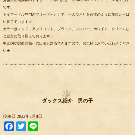
愛媛県新居浜市のトイプードル専門犬舎、famille Kimura（ファミーユ キムラ）
です。
トイプードル専門のブリーダーとして、一人ひとりを家族のように愛情いっぱ
い育てています☆
カラーはレッド、アプリコット、ブラック、シルバー、ホワイト、クリームな
ど豊富に取り揃えております♪
中四国や関西方面への出張も対応できますので、お気軽にお問い合わせくださ
い★
:.:*:.:*:.:*:.:*:.:*:.:*:.:*:.:*:.:*:.:*:.:*:.:*:.:*:.:*:.:*::.:*:.:*:.:*:.:*:.:*:.:*:.:*:.:*:.:*:.:*:.:*:.:*::.:*:.:
ダックス紹介 男の子
投稿日
2022年2月8日
Facebook
Twitter
Line