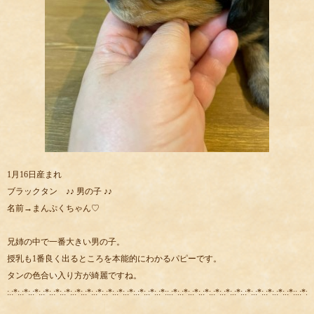
1月16日産まれ
ブラックタン ♪♪ 男の子 ♪♪
名前→まんぷくちゃん♡
兄姉の中で一番大きい男の子。
授乳も1番良く出るところを本能的にわかるパピーです。
タンの色合い入り方が綺麗ですね。
:.:*:.:*:.:*:.:*:.:*:.:*:.:*:.:*:.:*:.:*:.:*:.:*:.:*:.:*:.:*::.:*:.:*:.:*:.:*:.:*:.:*:.:*:.:*:.:*:.:*:.:*:.:*::.:*:.: