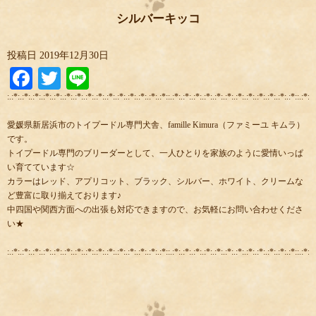
シルバーキッコ
投稿日
2019年12月30日
Facebook
Twitter
Line
:.:*:.:*:.:*:.:*:.:*:.:*:.:*:.:*:.:*:.:*:.:*:.:*:.:*:.:*:.:*::.:*:.:*:.:*:.:*:.:*:.:*:.:*:.:*:.:*:.:*:.:*:.:*::.:*:.:
愛媛県新居浜市のトイプードル専門犬舎、famille Kimura（ファミーユ キムラ）
です。
トイプードル専門のブリーダーとして、一人ひとりを家族のように愛情いっぱ
い育てています☆
カラーはレッド、アプリコット、ブラック、シルバー、ホワイト、クリームな
ど豊富に取り揃えております♪
中四国や関西方面への出張も対応できますので、お気軽にお問い合わせくださ
い★
:.:*:.:*:.:*:.:*:.:*:.:*:.:*:.:*:.:*:.:*:.:*:.:*:.:*:.:*:.:*::.:*:.:*:.:*:.:*:.:*:.:*:.:*:.:*:.:*:.:*:.:*:.:*::.:*:.: