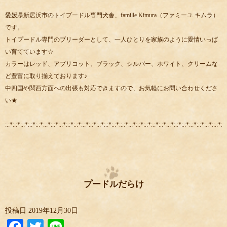
愛媛県新居浜市のトイプードル専門犬舎、famille Kimura（ファミーユ キムラ）
です。
トイプードル専門のブリーダーとして、一人ひとりを家族のように愛情いっぱ
い育てています☆
カラーはレッド、アプリコット、ブラック、シルバー、ホワイト、クリームな
ど豊富に取り揃えております♪
中四国や関西方面への出張も対応できますので、お気軽にお問い合わせくださ
い★
:.:*:.:*:.:*:.:*:.:*:.:*:.:*:.:*:.:*:.:*:.:*:.:*:.:*:.:*:.:*::.:*:.:*:.:*:.:*:.:*:.:*:.:*:.:*:.:*:.:*:.:*:.:*::.:*:.:
プードルだらけ
投稿日
2019年12月30日