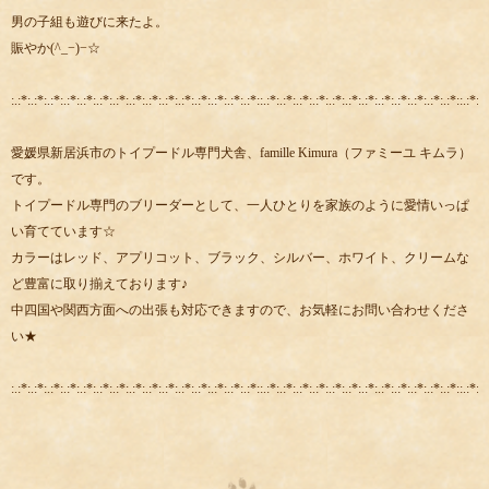
男の子組も遊びに来たよ。
賑やか(^_−)−☆
:.:*:.:*:.:*:.:*:.:*:.:*:.:*:.:*:.:*:.:*:.:*:.:*:.:*:.:*:.:*::.:*:.:*:.:*:.:*:.:*:.:*:.:*:.:*:.:*:.:*:.:*:.:*::.:*:.:
愛媛県新居浜市のトイプードル専門犬舎、famille Kimura（ファミーユ キムラ）
です。
トイプードル専門のブリーダーとして、一人ひとりを家族のように愛情いっぱ
い育てています☆
カラーはレッド、アプリコット、ブラック、シルバー、ホワイト、クリームな
ど豊富に取り揃えております♪
中四国や関西方面への出張も対応できますので、お気軽にお問い合わせくださ
い★
:.:*:.:*:.:*:.:*:.:*:.:*:.:*:.:*:.:*:.:*:.:*:.:*:.:*:.:*:.:*::.:*:.:*:.:*:.:*:.:*:.:*:.:*:.:*:.:*:.:*:.:*:.:*::.:*:.: