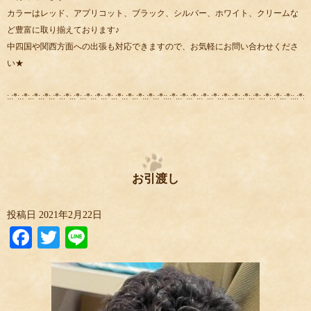
カラーはレッド、アプリコット、ブラック、シルバー、ホワイト、クリームな
ど豊富に取り揃えております♪
中四国や関西方面への出張も対応できますので、お気軽にお問い合わせくださ
い★
:.:*:.:*:.:*:.:*:.:*:.:*:.:*:.:*:.:*:.:*:.:*:.:*:.:*:.:*:.:*::.:*:.:*:.:*:.:*:.:*:.:*:.:*:.:*:.:*:.:*:.:*:.:*::.:*:.:
お引渡し
投稿日
2021年2月22日
Facebook
Twitter
Line