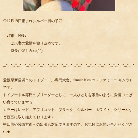
♡12月19日産まれシルバー男の子♡
♪T市 N様♪
ご夫妻の愛情を独り占めです。
成長が楽しみぃ(^^)
:.:*:.:*:.:*:.:*:.:*:.:*:.:*:.:*:.:*:.:*:.:*:.:*:.:*:.:*:.:*::.:*:.:*:.:*:.:*:.:*:.:*:.:*:.:*:.:*:.:*:.:*:.:*::.:*:.:
愛媛県新居浜市のトイプードル専門犬舎、famille Kimura（ファミーユ キムラ）
です。
トイプードル専門のブリーダーとして、一人ひとりを家族のように愛情いっぱ
い育てています☆
カラーはレッド、アプリコット、ブラック、シルバー、ホワイト、クリームな
ど豊富に取り揃えております♪
中四国や関西方面への出張も対応できますので、お気軽にお問い合わせくださ
い★