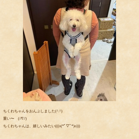
ちくわちゃんをおんぶしました(^.^)
重い〜 (//∇//)
ちくわちゃんは、嬉しいみたい(((o(*ﾟ▽ﾟ*)o)))