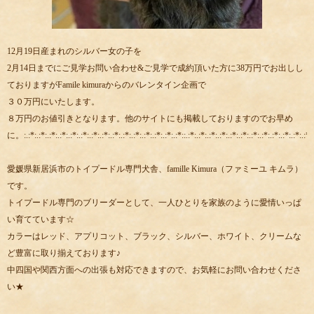
12月19日産まれのシルバー女の子を
2月14日までにご見学お問い合わせ&ご見学で成約頂いた方に38万円でお出しし
ておりますがFamile kimuraからのバレンタイン企画で
３０万円にいたします。
８万円のお値引きとなります。他のサイトにも掲載しておりますのでお早め
に。:.:*:.:*:.:*:.:*:.:*:.:*:.:*:.:*:.:*:.:*:.:*:.:*:.:*:.:*:.:*::.:*:.:*:.:*:.:*:.:*:.:*:.:*:.:*:.:*:.:*:.:*:.:*::
愛媛県新居浜市のトイプードル専門犬舎、famille Kimura（ファミーユ キムラ）
です。
トイプードル専門のブリーダーとして、一人ひとりを家族のように愛情いっぱ
い育てています☆
カラーはレッド、アプリコット、ブラック、シルバー、ホワイト、クリームな
ど豊富に取り揃えております♪
中四国や関西方面への出張も対応できますので、お気軽にお問い合わせくださ
い★