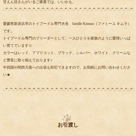
甘えん坊さんがいるご家庭では、いいかも。
:.:*:.:*:.:*:.:*:.:*:.:*:.:*:.:*:.:*:.:*:.:*:.:*:.:*:.:*:.:*::.:*:.:*:.:*:.:*:.:*:.:*:.:*:.:*:.:*:.:*:.:*:.:*::.:*:.:
愛媛県新居浜市のトイプードル専門犬舎、famille Kimura（ファミーユ キムラ）
です。
トイプードル専門のブリーダーとして、一人ひとりを家族のように愛情いっぱ
い育てています☆
カラーはレッド、アプリコット、ブラック、シルバー、ホワイト、クリームな
ど豊富に取り揃えております♪
中四国や関西方面への出張も対応できますので、お気軽にお問い合わせくださ
い★
:.:*:.:*:.:*:.:*:.:*:.:*:.:*:.:*:.:*:.:*:.:*:.:*:.:*:.:*:.:*::.:*:.:*:.:*:.:*:.:*:.:*:.:*:.:*:.:*:.:*:.:*:.:*::.:*:.:
お引渡し