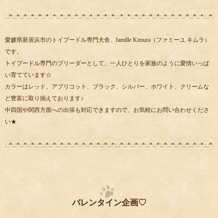
:.:*:.:*:.:*:.:*:.:*:.:*:.:*:.:*:.:*:.:*:.:*:.:*:.:*:.:*:.:*::.:*:.:*:.:*:.:*:.:*:.:*:.:*:.:*:.:*:.:*:.:*:.:*::.:*:.:
愛媛県新居浜市のトイプードル専門犬舎、famille Kimura（ファミーユ キムラ）
です。
トイプードル専門のブリーダーとして、一人ひとりを家族のように愛情いっぱ
い育てています☆
カラーはレッド、アプリコット、ブラック、シルバー、ホワイト、クリームな
ど豊富に取り揃えております♪
中四国や関西方面への出張も対応できますので、お気軽にお問い合わせくださ
い★
:.:*:.:*:.:*:.:*:.:*:.:*:.:*:.:*:.:*:.:*:.:*:.:*:.:*:.:*:.:*::.:*:.:*:.:*:.:*:.:*:.:*:.:*:.:*:.:*:.:*:.:*:.:*::.:*:.:
バレンタイン企画♡