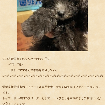
♡12月19日産まれシルバーの女の子♡
♪O市 T様♪
優しいママさん達家族を癒やしてね。
:.:*:.:*:.:*:.:*:.:*:.:*:.:*:.:*:.:*:.:*:.:*:.:*:.:*:.:*:.:*::.:*:.:*:.:*:.:*:.:*:.:*:.:*:.:*:.:*:.:*:.:*:.:*::.:*:.:
愛媛県新居浜市のトイプードル専門犬舎、famille Kimura（ファミーユ キムラ）
です。
トイプードル専門のブリーダーとして、一人ひとりを家族のように愛情いっぱ
い育てています☆