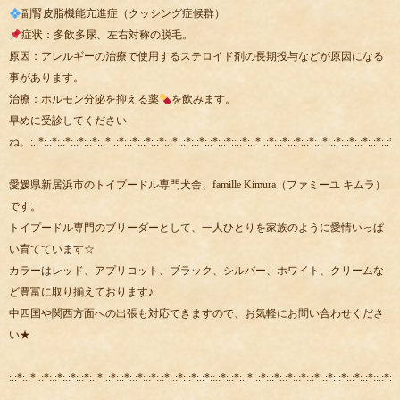
副腎皮脂機能亢進症（クッシング症候群）
症状：多飲多尿、左右対称の脱毛。
原因：アレルギーの治療で使用するステロイド剤の長期投与などが原因になる
事があります。
治療：ホルモン分泌を抑える薬
を飲みます。
早めに受診してください
ね。:.:*:.:*:.:*:.:*:.:*:.:*:.:*:.:*:.:*:.:*:.:*:.:*:.:*:.:*:.:*::.:*:.:*:.:*:.:*:.:*:.:*:.:*:.:*:.:*:.:*:.:*:.:*::
愛媛県新居浜市のトイプードル専門犬舎、famille Kimura（ファミーユ キムラ）
です。
トイプードル専門のブリーダーとして、一人ひとりを家族のように愛情いっぱ
い育てています☆
カラーはレッド、アプリコット、ブラック、シルバー、ホワイト、クリームな
ど豊富に取り揃えております♪
中四国や関西方面への出張も対応できますので、お気軽にお問い合わせくださ
い★
:.:*:.:*:.:*:.:*:.:*:.:*:.:*:.:*:.:*:.:*:.:*:.:*:.:*:.:*:.:*::.:*:.:*:.:*:.:*:.:*:.:*:.:*:.:*:.:*:.:*:.:*:.:*::.:*:.: