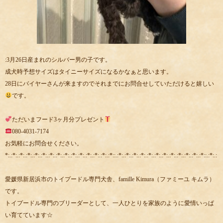
:3月26日産まれのシルバー男の子です。
成犬時予想サイズはタイニーサイズになるかなぁと思います。
28日にバイヤーさんが来ますのでそれまでにお問合せしていただけると嬉しい
です。
ただいまフード3ヶ月分プレゼント
080-4031-7174
お気軽にお問合せください。
*:.:*:.:*:.:*:.:*:.:*:.:*:.:*:.:*:.:*:.:*:.:*:.:*:.:*:.:*::.:*:.:*:.:*:.:*:.:*:.:*:.:*:.:*:.:*:.:*:.:*:.:*::.:*:.:
愛媛県新居浜市のトイプードル専門犬舎、famille Kimura（ファミーユ キムラ）
です。
トイプードル専門のブリーダーとして、一人ひとりを家族のように愛情いっぱ
い育てています☆