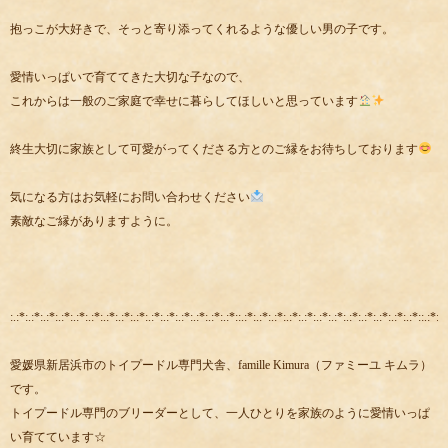
抱っこが大好きで、そっと寄り添ってくれるような優しい男の子です。
愛情いっぱいで育ててきた大切な子なので、
これからは一般のご家庭で幸せに暮らしてほしいと思っています
終生大切に家族として可愛がってくださる方とのご縁をお待ちしております
気になる方はお気軽にお問い合わせください
素敵なご縁がありますように。
:.:*:.:*:.:*:.:*:.:*:.:*:.:*:.:*:.:*:.:*:.:*:.:*:.:*:.:*:.:*::.:*:.:*:.:*:.:*:.:*:.:*:.:*:.:*:.:*:.:*:.:*:.:*::.:*:.:
愛媛県新居浜市のトイプードル専門犬舎、famille Kimura（ファミーユ キムラ）
です。
トイプードル専門のブリーダーとして、一人ひとりを家族のように愛情いっぱ
い育てています☆