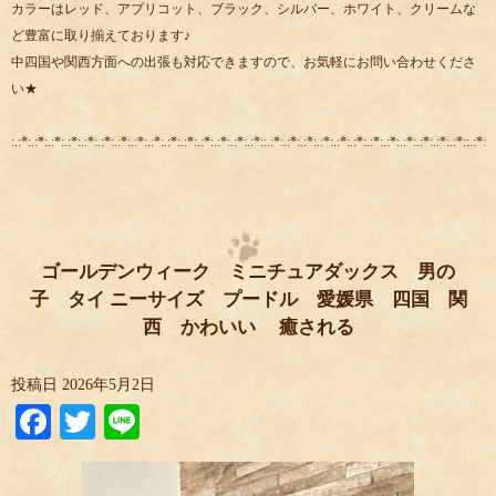
カラーはレッド、アプリコット、ブラック、シルバー、ホワイト、クリームな
ど豊富に取り揃えております♪
中四国や関西方面への出張も対応できますので、お気軽にお問い合わせくださ
い★
:.:*:.:*:.:*:.:*:.:*:.:*:.:*:.:*:.:*:.:*:.:*:.:*:.:*:.:*:.:*::.:*:.:*:.:*:.:*:.:*:.:*:.:*:.:*:.:*:.:*:.:*:.:*::.:*:.:
ゴールデンウィーク ミニチュアダックス 男の
子 タイ ニーサイズ プードル 愛媛県 四国 関
西 かわいい 癒される
投稿日
2026年5月2日
Facebook
Twitter
Line