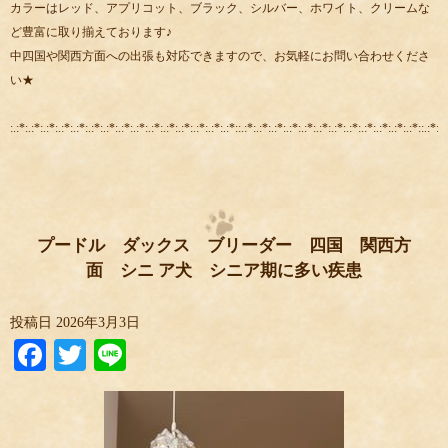
カラーはレッド、アプリコット、ブラック、シルバー、ホワイト、クリームな
ど豊富に取り揃えております♪
中四国や関西方面への出張も対応できますので、お気軽にお問い合わせくださ
い★
:.:*:.:*:.:*:.:*:.:*:.:*:.:*:.:*:.:*:.:*:.:*:.:*:.:*:.:*:.:*::.:*:.:*:.:*:.:*:.:*:.:*:.:*:.:*:.:*:.:*:.:*:.:*::.:*:.:
プードル ダックス ブリーダー 四国 関西方
面 シニ ア犬 シニア期に多い疾患
投稿日
2026年3月3日
Facebook
Twitter
Line