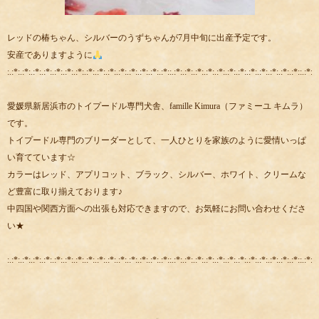
レッドの椿ちゃん、シルバーのうずちゃんが7月中旬に出産予定です。
安産でありますように
:.:*:.:*:.:*:.:*:.:*:.:*:.:*:.:*:.:*:.:*:.:*:.:*:.:*:.:*:.:*::.:*:.:*:.:*:.:*:.:*:.:*:.:*:.:*:.:*:.:*:.:*:.:*::.:*:.:
愛媛県新居浜市のトイプードル専門犬舎、famille Kimura（ファミーユ キムラ）
です。
トイプードル専門のブリーダーとして、一人ひとりを家族のように愛情いっぱ
い育てています☆
カラーはレッド、アプリコット、ブラック、シルバー、ホワイト、クリームな
ど豊富に取り揃えております♪
中四国や関西方面への出張も対応できますので、お気軽にお問い合わせくださ
い★
:.:*:.:*:.:*:.:*:.:*:.:*:.:*:.:*:.:*:.:*:.:*:.:*:.:*:.:*:.:*::.:*:.:*:.:*:.:*:.:*:.:*:.:*:.:*:.:*:.:*:.:*:.:*::.:*:.: