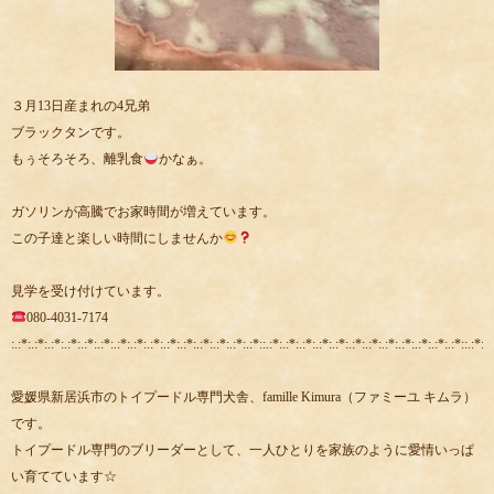
３月13日産まれの4兄弟
ブラックタンです。
もぅそろそろ、離乳食
かなぁ。
ガソリンが高騰でお家時間が増えています。
この子達と楽しい時間にしませんか
見学を受け付けています。
080-4031-7174
:.:*:.:*:.:*:.:*:.:*:.:*:.:*:.:*:.:*:.:*:.:*:.:*:.:*:.:*:.:*::.:*:.:*:.:*:.:*:.:*:.:*:.:*:.:*:.:*:.:*:.:*:.:*::.:*:.:
愛媛県新居浜市のトイプードル専門犬舎、famille Kimura（ファミーユ キムラ）
です。
トイプードル専門のブリーダーとして、一人ひとりを家族のように愛情いっぱ
い育てています☆