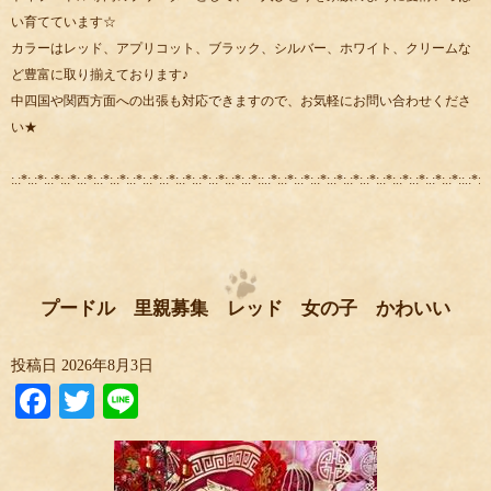
い育てています☆
カラーはレッド、アプリコット、ブラック、シルバー、ホワイト、クリームな
ど豊富に取り揃えております♪
中四国や関西方面への出張も対応できますので、お気軽にお問い合わせくださ
い★
:.:*:.:*:.:*:.:*:.:*:.:*:.:*:.:*:.:*:.:*:.:*:.:*:.:*:.:*:.:*::.:*:.:*:.:*:.:*:.:*:.:*:.:*:.:*:.:*:.:*:.:*:.:*::.:*:.:
プードル 里親募集 レッド 女の子 かわいい
投稿日
2026年8月3日
Facebook
Twitter
Line