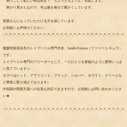
抱っこして欲しい時は前足で「ちょっとちょっと」合図します。
寒がり屋さんなので、冬は服を着せて暖かくしています。
里親さんになっていただける方を探しています。
お気軽にお声掛けください。
:.:*:.:*:.:*:.:*:.:*:.:*:.:*:.:*:.:*:.:*:.:*:.:*:.:*:.:*:.:*::.:*:.:*:.:*:.:*:.:*:.:*:.:*:.:*:.:*:.:*:.:*:.:*::.:*:.:
愛媛県新居浜市のトイプードル専門犬舎、famille Kimura（ファミーユ キムラ）
です。
トイプードル専門のブリーダーとして、一人ひとりを家族のように愛情いっぱ
い育てています☆
カラーはレッド、アプリコット、ブラック、シルバー、ホワイト、クリームな
ど豊富に取り揃えております♪
中四国や関西方面への出張も対応できますので、お気軽にお問い合わせくださ
い★
:.:*:.:*:.:*:.:*:.:*:.:*:.:*:.:*:.:*:.:*:.:*:.:*:.:*:.:*:.:*::.:*:.:*:.:*:.:*:.:*:.:*:.:*:.:*:.:*:.:*:.:*:.:*::.:*:.: