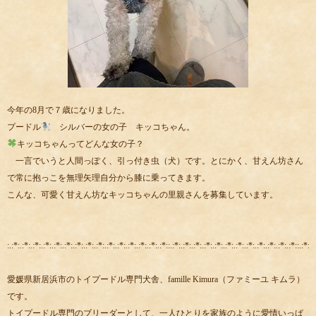
今年の8月で７歳になりました。
プードル
シルバーの女の子 キッコちゃん。
キッコちゃんってどんな女の子？
一言でいうと人間っぽく、引っ付き虫（犬）です。とにかく、甘えん坊さん
で常に抱っこを無理矢理自分から膝に乗ってきます。
こんな、可愛く甘えん坊なキッコちゃんの里親さんを募集しています。
:.:*:.:*:.:*:.:*:.:*:.:*:.:*:.:*:.:*:.:*:.:*:.:*:.:*:.:*:.:*::.:*:.:*:.:*:.:*:.:*:.:*:.:*:.:*:.:*:.:*:.:*:.:*::.:*:.:
愛媛県新居浜市のトイプードル専門犬舎、famille Kimura（ファミーユ キムラ）
です。
トイプードル専門のブリーダーとして、一人ひとりを家族のように愛情いっぱ