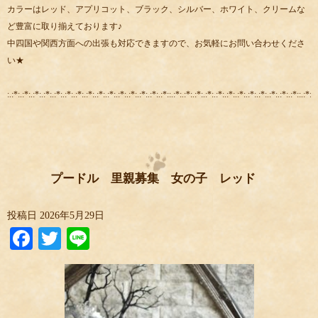
カラーはレッド、アプリコット、ブラック、シルバー、ホワイト、クリームな
ど豊富に取り揃えております♪
中四国や関西方面への出張も対応できますので、お気軽にお問い合わせくださ
い★
:.:*:.:*:.:*:.:*:.:*:.:*:.:*:.:*:.:*:.:*:.:*:.:*:.:*:.:*:.:*::.:*:.:*:.:*:.:*:.:*:.:*:.:*:.:*:.:*:.:*:.:*:.:*::.:*:.:
プードル 里親募集 女の子 レッド
投稿日
2026年5月29日
Facebook
Twitter
Line