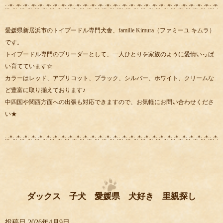
:.:*:.:*:.:*:.:*:.:*:.:*:.:*:.:*:.:*:.:*:.:*:.:*:.:*:.:*:.:*::.:*:.:*:.:*:.:*:.:*:.:*:.:*:.:*:.:*:.:*:.:*:.:*::.:*:.:
愛媛県新居浜市のトイプードル専門犬舎、famille Kimura（ファミーユ キムラ）
です。
トイプードル専門のブリーダーとして、一人ひとりを家族のように愛情いっぱ
い育てています☆
カラーはレッド、アプリコット、ブラック、シルバー、ホワイト、クリームな
ど豊富に取り揃えております♪
中四国や関西方面への出張も対応できますので、お気軽にお問い合わせくださ
い★
:.:*:.:*:.:*:.:*:.:*:.:*:.:*:.:*:.:*:.:*:.:*:.:*:.:*:.:*:.:*::.:*:.:*:.:*:.:*:.:*:.:*:.:*:.:*:.:*:.:*:.:*:.:*::.:*:.:
ダックス 子犬 愛媛県 犬好き 里親探し
投稿日
2026年4月9日