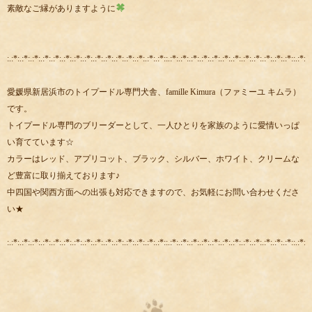
素敵なご縁がありますように
:.:*:.:*:.:*:.:*:.:*:.:*:.:*:.:*:.:*:.:*:.:*:.:*:.:*:.:*:.:*::.:*:.:*:.:*:.:*:.:*:.:*:.:*:.:*:.:*:.:*:.:*:.:*::.:*:.:
愛媛県新居浜市のトイプードル専門犬舎、famille Kimura（ファミーユ キムラ）
です。
トイプードル専門のブリーダーとして、一人ひとりを家族のように愛情いっぱ
い育てています☆
カラーはレッド、アプリコット、ブラック、シルバー、ホワイト、クリームな
ど豊富に取り揃えております♪
中四国や関西方面への出張も対応できますので、お気軽にお問い合わせくださ
い★
:.:*:.:*:.:*:.:*:.:*:.:*:.:*:.:*:.:*:.:*:.:*:.:*:.:*:.:*:.:*::.:*:.:*:.:*:.:*:.:*:.:*:.:*:.:*:.:*:.:*:.:*:.:*::.:*:.: