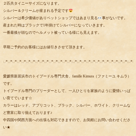
２匹共タイニーサイズになります。
シルバー＆クリームが産まれる予定です
シルバーは希少価値がありペットショップではあまり見る
事がないです。
産まれた時はブラックで1年掛けてシルバーになっていきます。
一番最後が頭なのでヘルメット被っている様にも見えます。
早期ご予約のお客様にはお値引きさせて頂きます。
:.:*:.:*:.:*:.:*:.:*:.:*:.:*:.:*:.:*:.:*:.:*:.:*:.:*:.:*:.:*::.:*:.:*:.:*:.:*:.:*:.:*:.:*:.:*:.:*:.:*:.:*:.:*::.:*:.:
愛媛県新居浜市のトイプードル専門犬舎、famille Kimura（ファミーユ キムラ）
です。
トイプードル専門のブリーダーとして、一人ひとりを家族のように愛情いっぱ
い育てています☆
カラーはレッド、アプリコット、ブラック、シルバー、ホワイト、クリームな
ど豊富に取り揃えております♪
中四国や関西方面への出張も対応できますので、お気軽にお問い合わせくださ
い★