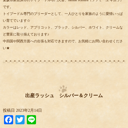
愛媛県新居浜市のトイプードル専門犬舎、famille Kimura（ファミーユ キムラ）
です。
トイプードル専門のブリーダーとして、一人ひとりを家族のように愛情いっぱ
い育てています☆
カラーはレッド、アプリコット、ブラック、シルバー、ホワイト、クリームな
ど豊富に取り揃えております♪
中四国や関西方面への出張も対応できますので、お気軽にお問い合わせくださ
い★
:.:*:.:*:.:*:.:*:.:*:.:*:.:*:.:*:.:*:.:*:.:*:.:*:.:*:.:*:.:*::.:*:.:*:.:*:.:*:.:*:.:*:.:*:.:*:.:*:.:*:.:*:.:*::.:*:.:
出産ラッシュ シルバー＆クリーム
投稿日
2023年2月14日
Facebook
Twitter
Line