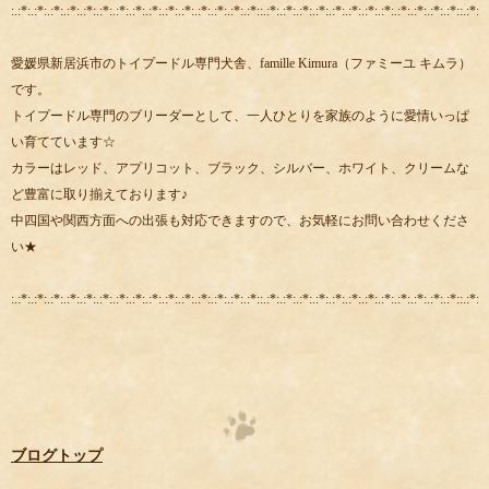
:.:*:.:*:.:*:.:*:.:*:.:*:.:*:.:*:.:*:.:*:.:*:.:*:.:*:.:*:.:*::.:*:.:*:.:*:.:*:.:*:.:*:.:*:.:*:.:*:.:*:.:*:.:*::.:*:.:
愛媛県新居浜市のトイプードル専門犬舎、famille Kimura（ファミーユ キムラ）
です。
トイプードル専門のブリーダーとして、一人ひとりを家族のように愛情いっぱ
い育てています☆
カラーはレッド、アプリコット、ブラック、シルバー、ホワイト、クリームな
ど豊富に取り揃えております♪
中四国や関西方面への出張も対応できますので、お気軽にお問い合わせくださ
い★
:.:*:.:*:.:*:.:*:.:*:.:*:.:*:.:*:.:*:.:*:.:*:.:*:.:*:.:*:.:*::.:*:.:*:.:*:.:*:.:*:.:*:.:*:.:*:.:*:.:*:.:*:.:*::.:*:.:
ブログトップ