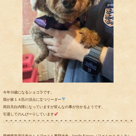
今年10歳になるショコラです。
我が家１４匹の頂点に立つリーダー
両目共白内障になっていますが皆んなの事が分かるようです。
引退してのんびーりしています
:.:*:.:*:.:*:.:*:.:*:.:*:.:*:.:*:.:*:.:*:.:*:.:*:.:*:.:*:.:*::.:*:.:*:.:*:.:*:.:*:.:*:.:*:.:*:.:*:.:*:.:*:.:*::.:*:.: