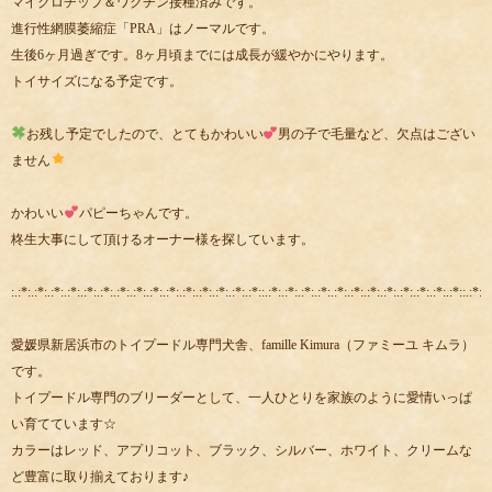
マイクロチップ＆ワクチン接種済みです。
進行性網膜萎縮症「PRA」はノーマルです。
生後6ヶ月過ぎです。8ヶ月頃までには成長が緩やかにやります。
トイサイズになる予定です。
お残し予定でしたので、とてもかわいい
男の子で毛量など、欠点はござい
ません
かわいい
パピーちゃんです。
柊生大事にして頂けるオーナー様を探しています。
:.:*:.:*:.:*:.:*:.:*:.:*:.:*:.:*:.:*:.:*:.:*:.:*:.:*:.:*:.:*::.:*:.:*:.:*:.:*:.:*:.:*:.:*:.:*:.:*:.:*:.:*:.:*::.:*:.:
愛媛県新居浜市のトイプードル専門犬舎、famille Kimura（ファミーユ キムラ）
です。
トイプードル専門のブリーダーとして、一人ひとりを家族のように愛情いっぱ
い育てています☆
カラーはレッド、アプリコット、ブラック、シルバー、ホワイト、クリームな
ど豊富に取り揃えております♪