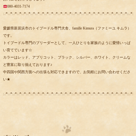
080-4031-7174
:.:*:.:*:.:*:.:*:.:*:.:*:.:*:.:*:.:*:.:*:.:*:.:*:.:*:.:*:.:*::.:*:.:*:.:*:.:*:.:*:.:*:.:*:.:*:.:*:.:*:.:*:.:*::.:*:.:
愛媛県新居浜市のトイプードル専門犬舎、famille Kimura（ファミーユ キムラ）
です。
トイプードル専門のブリーダーとして、一人ひとりを家族のように愛情いっぱ
い育てています☆
カラーはレッド、アプリコット、ブラック、シルバー、ホワイト、クリームな
ど豊富に取り揃えております♪
中四国や関西方面への出張も対応できますので、お気軽にお問い合わせくださ
い★
:.:*:.:*:.:*:.:*:.:*:.:*:.:*:.:*:.:*:.:*:.:*:.:*:.:*:.:*:.:*::.:*:.:*:.:*:.:*:.:*:.:*:.:*:.:*:.:*:.:*:.:*:.:*::.:*:.: