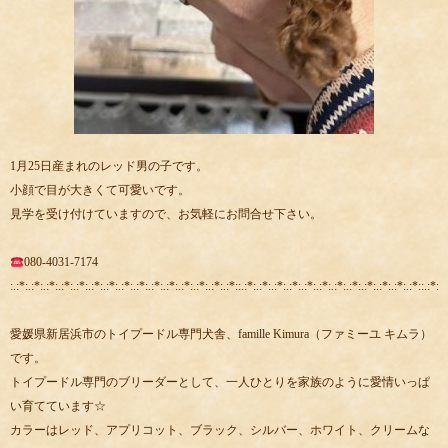
1月25日産まれのレッド男の子です。
小顔で目が大きくて可愛いです。
見学を受け付けていますので、お気軽にお問合せ下さい。
080-4031-7174
:.:*:.:*:.:*:.:*:.:*:.:*:.:*:.:*:.:*:.:*:.:*:.:*:.:*:.:*:.:*::.:*:.:*:.:*:.:*:.:*:.:*:.:*:.:*:.:*:.:*:.:*:.:*::.:*:.:
愛媛県新居浜市のトイプードル専門犬舎、famille Kimura（ファミーユ キムラ）
です。
トイプードル専門のブリーダーとして、一人ひとりを家族のように愛情いっぱ
い育てています☆
カラーはレッド、アプリコット、ブラック、シルバー、ホワイト、クリームな