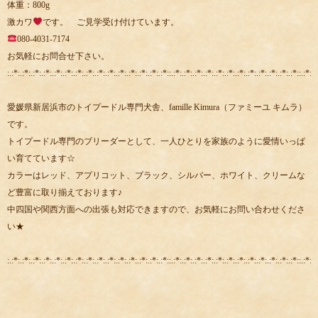
体重：800g
激カワ
です。 ご見学受け付けています。
080-4031-7174
お気軽にお問合せ下さい。
:.:*:.:*:.:*:.:*:.:*:.:*:.:*:.:*:.:*:.:*:.:*:.:*:.:*:.:*:.:*::.:*:.:*:.:*:.:*:.:*:.:*:.:*:.:*:.:*:.:*:.:*:.:*::.:*:.:
愛媛県新居浜市のトイプードル専門犬舎、famille Kimura（ファミーユ キムラ）
です。
トイプードル専門のブリーダーとして、一人ひとりを家族のように愛情いっぱ
い育てています☆
カラーはレッド、アプリコット、ブラック、シルバー、ホワイト、クリームな
ど豊富に取り揃えております♪
中四国や関西方面への出張も対応できますので、お気軽にお問い合わせくださ
い★
:.:*:.:*:.:*:.:*:.:*:.:*:.:*:.:*:.:*:.:*:.:*:.:*:.:*:.:*:.:*::.:*:.:*:.:*:.:*:.:*:.:*:.:*:.:*:.:*:.:*:.:*:.:*::.:*:.: