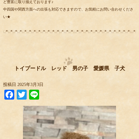
ど豊富に取り揃えております♪
中四国や関西方面への出張も対応できますので、お気軽にお問い合わせくださ
い★
:.:*:.:*:.:*:.:*:.:*:.:*:.:*:.:*:.:*:.:*:.:*:.:*:.:*:.:*:.:*::.:*:.:*:.:*:.:*:.:*:.:*:.:*:.:*:.:*:.:*:.:*:.:*::.:*:.:
トイプードル レッド 男の子 愛媛県 子犬
投稿日
2025年3月3日
Facebook
Twitter
Line