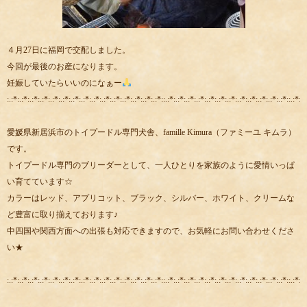
４月27日に福岡で交配しました。
今回が最後のお産になります。
妊娠していたらいいのになぁー
:.:*:.:*:.:*:.:*:.:*:.:*:.:*:.:*:.:*:.:*:.:*:.:*:.:*:.:*:.:*::.:*:.:*:.:*:.:*:.:*:.:*:.:*:.:*:.:*:.:*:.:*:.:*::.:*:.:
愛媛県新居浜市のトイプードル専門犬舎、famille Kimura（ファミーユ キムラ）
です。
トイプードル専門のブリーダーとして、一人ひとりを家族のように愛情いっぱ
い育てています☆
カラーはレッド、アプリコット、ブラック、シルバー、ホワイト、クリームな
ど豊富に取り揃えております♪
中四国や関西方面への出張も対応できますので、お気軽にお問い合わせくださ
い★
:.:*:.:*:.:*:.:*:.:*:.:*:.:*:.:*:.:*:.:*:.:*:.:*:.:*:.:*:.:*::.:*:.:*:.:*:.:*:.:*:.:*:.:*:.:*:.:*:.:*:.:*:.:*::.:*:.: