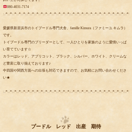
080-4031-7174
:.:*:.:*:.:*:.:*:.:*:.:*:.:*:.:*:.:*:.:*:.:*:.:*:.:*:.:*:.:*::.:*:.:*:.:*:.:*:.:*:.:*:.:*:.:*:.:*:.:*:.:*:.:*::.:*:.:
愛媛県新居浜市のトイプードル専門犬舎、famille Kimura（ファミーユ キムラ）
です。
トイプードル専門のブリーダーとして、一人ひとりを家族のように愛情いっぱ
い育てています☆
カラーはレッド、アプリコット、ブラック、シルバー、ホワイト、クリームな
ど豊富に取り揃えております♪
中四国や関西方面への出張も対応できますので、お気軽にお問い合わせくださ
い★
:.:*:.:*:.:*:.:*:.:*:.:*:.:*:.:*:.:*:.:*:.:*:.:*:.:*:.:*:.:*::.:*:.:*:.:*:.:*:.:*:.:*:.:*:.:*:.:*:.:*:.:*:.:*::.:*:.:
プードル レッド 出産 期待