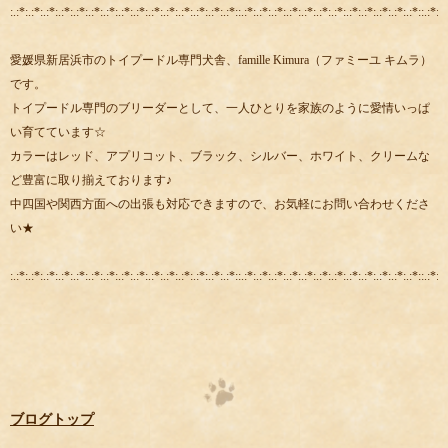
:.:*:.:*:.:*:.:*:.:*:.:*:.:*:.:*:.:*:.:*:.:*:.:*:.:*:.:*:.:*::.:*:.:*:.:*:.:*:.:*:.:*:.:*:.:*:.:*:.:*:.:*:.:*::.:*:.:
愛媛県新居浜市のトイプードル専門犬舎、famille Kimura（ファミーユ キムラ）
です。
トイプードル専門のブリーダーとして、一人ひとりを家族のように愛情いっぱ
い育てています☆
カラーはレッド、アプリコット、ブラック、シルバー、ホワイト、クリームな
ど豊富に取り揃えております♪
中四国や関西方面への出張も対応できますので、お気軽にお問い合わせくださ
い★
:.:*:.:*:.:*:.:*:.:*:.:*:.:*:.:*:.:*:.:*:.:*:.:*:.:*:.:*:.:*::.:*:.:*:.:*:.:*:.:*:.:*:.:*:.:*:.:*:.:*:.:*:.:*::.:*:.:
ブログトップ