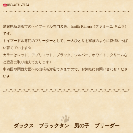
080-4031-7174
:.:*:.:*:.:*:.:*:.:*:.:*:.:*:.:*:.:*:.:*:.:*:.:*:.:*:.:*:.:*::.:*:.:*:.:*:.:*:.:*:.:*:.:*:.:*:.:*:.:*:.:*:.:*::.:*:.:
愛媛県新居浜市のトイプードル専門犬舎、famille Kimura（ファミーユ キムラ）
です。
トイプードル専門のブリーダーとして、一人ひとりを家族のように愛情いっぱ
い育てています☆
カラーはレッド、アプリコット、ブラック、シルバー、ホワイト、クリームな
ど豊富に取り揃えております♪
中四国や関西方面への出張も対応できますので、お気軽にお問い合わせくださ
い★
:.:*:.:*:.:*:.:*:.:*:.:*:.:*:.:*:.:*:.:*:.:*:.:*:.:*:.:*:.:*::.:*:.:*:.:*:.:*:.:*:.:*:.:*:.:*:.:*:.:*:.:*:.:*::.:*:.:
ダックス ブラックタン 男の子 ブリーダー