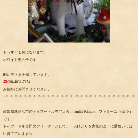
もうすぐ１月になります。
ホワイト男の子です。
飼い主さまを探しています。
080-4031-7174
お気軽にお問合せください。
:.:*:.:*:.:*:.:*:.:*:.:*:.:*:.:*:.:*:.:*:.:*:.:*:.:*:.:*:.:*::.:*:.:*:.:*:.:*:.:*:.:*:.:*:.:*:.:*:.:*:.:*:.:*::.:*:.:
愛媛県新居浜市のトイプードル専門犬舎、famille Kimura（ファミーユ キムラ）
です。
トイプードル専門のブリーダーとして、一人ひとりを家族のように愛情いっぱ
い育てています☆