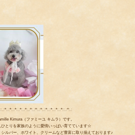
::.:*:.:*:.:*:.:*:.:*:.:*:.:*:.:*:.:*:.:*:.:*:.:*::.:*:.:
lle Kimura（ファミーユ キムラ）です。
人ひとりを家族のように愛情いっぱい育てています☆
、シルバー、ホワイト、クリームなど豊富に取り揃えております♪