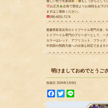
優しい色で毛量抜群
膝もしっからとして
お正月
企画で普段よりお値段をお下げ
まずはご連絡ください。
080-4031-7174
:.:*:.:*:.:*:.:*:.:*:.:*:.:*:.:*:.:*:.:*:.:*:.:*:.:*:.:*:.:*
愛媛県新居浜市のトイプードル専門犬舎、fami
トイプードル専門のブリーダーとして、一
カラーはレッド、アプリコット、ブラック
中四国や関西方面への出張も対応できます
:.:*:.:*:.:*:.:*:.:*:.:*:.:*:.:*:.:*:.:*:.:*:.:*:.:*:.:*:.:*
明けましておめでとうご
投稿日
2026年1月8日
Facebook
Twitter
Line