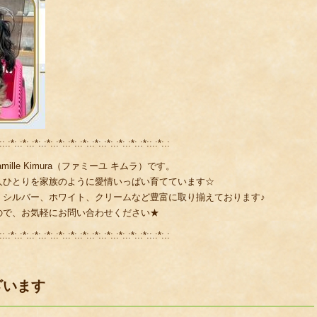
::.:*:.:*:.:*:.:*:.:*:.:*:.:*:.:*:.:*:.:*:.:*:.:*::.:*:.:
lle Kimura（ファミーユ キムラ）です。
人ひとりを家族のように愛情いっぱい育てています☆
、シルバー、ホワイト、クリームなど豊富に取り揃えております♪
ので、お気軽にお問い合わせください★
::.:*:.:*:.:*:.:*:.:*:.:*:.:*:.:*:.:*:.:*:.:*:.:*::.:*:.:
ざいます