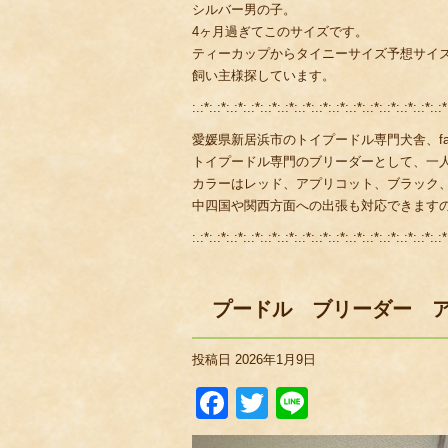
シルバー男の子。
4ヶ月過ぎてこのサイズです。
ティーカップからタイニーサイズ予想サイ
飼い主様探しています。
:.:*:.:*:.:*:.:*:.:*:.:*:.:*:.:*:.:*:.:*:.:*:.:*:.:*:.:*:.:*
愛媛県新居浜市のトイプードル専門犬舎、fami
トイプードル専門のブリーダーとして、一
カラーはレッド、アプリコット、ブラック
中四国や関西方面への出張も対応できます
:.:*:.:*:.:*:.:*:.:*:.:*:.:*:.:*:.:*:.:*:.:*:.:*:.:*:.:*:.:*
プードル ブリーダー 
投稿日
2026年1月9日
Facebook
Twitter
Line