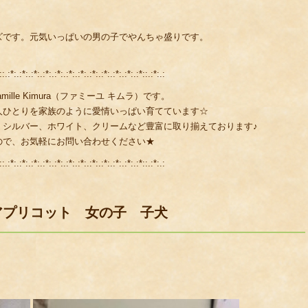
ズです。元気いっぱいの男の子でやんちゃ盛りです。
::.:*:.:*:.:*:.:*:.:*:.:*:.:*:.:*:.:*:.:*:.:*:.:*::.:*:.:
lle Kimura（ファミーユ キムラ）です。
人ひとりを家族のように愛情いっぱい育てています☆
、シルバー、ホワイト、クリームなど豊富に取り揃えております♪
ので、お気軽にお問い合わせください★
::.:*:.:*:.:*:.:*:.:*:.:*:.:*:.:*:.:*:.:*:.:*:.:*::.:*:.:
アプリコット 女の子 子犬