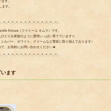
います。
します。
::.:*:.:*:.:*:.:*:.:*:.:*:.:*:.:*:.:*:.:*:.:*:.:*::.:*:.:
lle Kimura（ファミーユ キムラ）です。
人ひとりを家族のように愛情いっぱい育てています☆
、シルバー、ホワイト、クリームなど豊富に取り揃えております♪
ので、お気軽にお問い合わせください★
::.:*:.:*:.:*:.:*:.:*:.:*:.:*:.:*:.:*:.:*:.:*:.:*::.:*:.:
ざいます