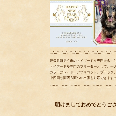
:.:*:.:*:.:*:.:*:.:*:.:*:.:*:.:*:.:*:.:*:.:*:.:*:.:*:.:*:.:*
愛媛県新居浜市のトイプードル専門犬舎、fami
トイプードル専門のブリーダーとして、一
カラーはレッド、アプリコット、ブラック
中四国や関西方面への出張も対応できます
:.:*:.:*:.:*:.:*:.:*:.:*:.:*:.:*:.:*:.:*:.:*:.:*:.:*:.:*:.:*
明けましておめでとうご