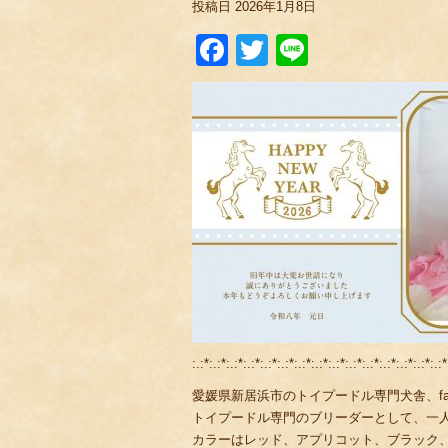
投稿日
2026年1月8日
Facebook
Twitter
Line
:.:*:.:*:.:*:.:*:.:*:.:*:.:*:.:*:.:*:.:*:.:*:.:*:.:*:.:*:.:*
愛媛県新居浜市のトイプードル専門犬舎、fami
トイプードル専門のブリーダーとして、一
カラーはレッド、アプリコット、ブラック