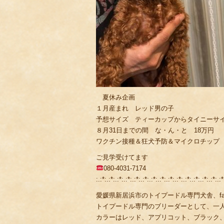
夏休み企画
１月産まれ レッド男の子
予想サイズ ティーカップからタイニーサ
８月31日までの間 な・ん・と 18万円
ワクチン接種＆狂犬予防＆マイクロチップ
ご見学受けてます
080-4031-7174
:.:*:.:*:.:*:.:*:.:*:.:*:.:*:.:*:.:*:.:*:.:*:.:*:.:*:.:*:.:*
愛媛県新居浜市のトイプードル専門犬舎、fami
トイプードル専門のブリーダーとして、一
カラーはレッド、アプリコット、ブラック