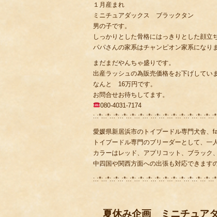
１月産まれ
ミニチュアダックス ブラックタン
男の子です。
しっかりとした骨格にはっきりとした顔立
パパさんの家系はチャンピオン家系になり
まだまだやんちゃ盛りです。
出産ラッシュの為販売価格をお下げしてい
なんと 16万円です。
お問合せお待ちしてます。
080-4031-7174
:.:*:.:*:.:*:.:*:.:*:.:*:.:*:.:*:.:*:.:*:.:*:.:*:.:*:.:*:.:*
愛媛県新居浜市のトイプードル専門犬舎、fami
トイプードル専門のブリーダーとして、一
カラーはレッド、アプリコット、ブラック
中四国や関西方面への出張も対応できます
:.:*:.:*:.:*:.:*:.:*:.:*:.:*:.:*:.:*:.:*:.:*:.:*:.:*:.:*:.:*
夏休み企画 ミニチュア