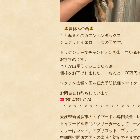
夏休み企画
１月産まれのカニンヘンダックス
シェデッドイエロー 女の子です。
ドックショーでチャンピオンを出している
おすすめです。
当方が出産ラッシュになる為
価格をお下げしました。 なんと 20万円
ワクチン接種２回＆狂犬予防接種＆マイク
お問合せお待ちしています
080-4031-7174
:.:*:.:*:.:*:.:*:.:*:.:*:.:*:.:*:.:*:.:*:.:*:.:*:.:*:.:*:.:*
愛媛県新居浜市のトイプードル専門犬舎、fami
トイプードル専門のブリーダーとして、一
カラーはレッド、アプリコット、ブラック
中四国や関西方面への出張も対応できます