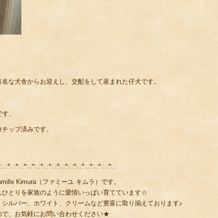
有名な犬舎からお迎えし、交配をして産まれた仔犬です。
です、
ロチップ済みです。
::.:*:.:*:.:*:.:*:.:*:.:*:.:*:.:*:.:*:.:*:.:*:.:*::.:*:.:
lle Kimura（ファミーユ キムラ）です。
人ひとりを家族のように愛情いっぱい育てています☆
、シルバー、ホワイト、クリームなど豊富に取り揃えております♪
ので、お気軽にお問い合わせください★