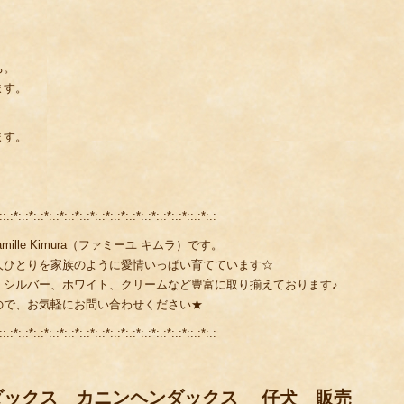
ち。
ます。
ます。
::.:*:.:*:.:*:.:*:.:*:.:*:.:*:.:*:.:*:.:*:.:*:.:*::.:*:.:
lle Kimura（ファミーユ キムラ）です。
人ひとりを家族のように愛情いっぱい育てています☆
、シルバー、ホワイト、クリームなど豊富に取り揃えております♪
ので、お気軽にお問い合わせください★
::.:*:.:*:.:*:.:*:.:*:.:*:.:*:.:*:.:*:.:*:.:*:.:*::.:*:.:
ダックス カニンヘンダックス 仔犬 販売