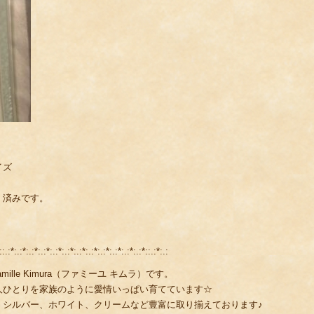
イズ
 済みです。
::.:*:.:*:.:*:.:*:.:*:.:*:.:*:.:*:.:*:.:*:.:*:.:*::.:*:.:
lle Kimura（ファミーユ キムラ）です。
人ひとりを家族のように愛情いっぱい育てています☆
、シルバー、ホワイト、クリームなど豊富に取り揃えております♪