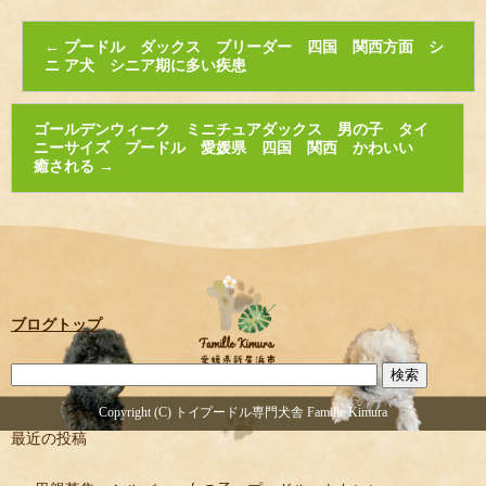
←
プードル ダックス ブリーダー 四国 関西方面 シ
ニ ア犬 シニア期に多い疾患
ゴールデンウィーク ミニチュアダックス 男の子 タイ
ニーサイズ プードル 愛媛県 四国 関西 かわいい
癒される
→
ブログトップ
Copyright (C) トイプードル専門犬舎 Famille Kimura
最近の投稿