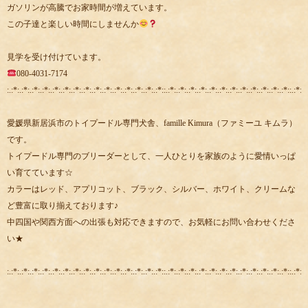
ガソリンが高騰でお家時間が増えています。
この子達と楽しい時間にしませんか
見学を受け付けています。
080-4031-7174
:.:*:.:*:.:*:.:*:.:*:.:*:.:*:.:*:.:*:.:*:.:*:.:*:.:*:.:*:.:*::.:*:.:*:.:*:.:*:.:*:.:*:.:*:.:*:.:*:.:*:.:*:.:*::.:*:.:
愛媛県新居浜市のトイプードル専門犬舎、famille Kimura（ファミーユ キムラ）
です。
トイプードル専門のブリーダーとして、一人ひとりを家族のように愛情いっぱ
い育てています☆
カラーはレッド、アプリコット、ブラック、シルバー、ホワイト、クリームな
ど豊富に取り揃えております♪
中四国や関西方面への出張も対応できますので、お気軽にお問い合わせくださ
い★
:.:*:.:*:.:*:.:*:.:*:.:*:.:*:.:*:.:*:.:*:.:*:.:*:.:*:.:*:.:*::.:*:.:*:.:*:.:*:.:*:.:*:.:*:.:*:.:*:.:*:.:*:.:*::.:*:.: