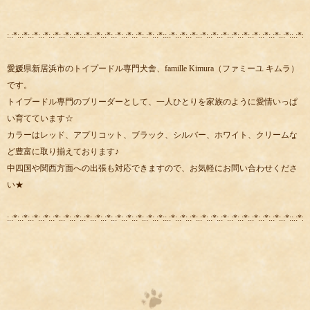
:.:*:.:*:.:*:.:*:.:*:.:*:.:*:.:*:.:*:.:*:.:*:.:*:.:*:.:*:.:*::.:*:.:*:.:*:.:*:.:*:.:*:.:*:.:*:.:*:.:*:.:*:.:*::.:*:.:
愛媛県新居浜市のトイプードル専門犬舎、famille Kimura（ファミーユ キムラ）
です。
トイプードル専門のブリーダーとして、一人ひとりを家族のように愛情いっぱ
い育てています☆
カラーはレッド、アプリコット、ブラック、シルバー、ホワイト、クリームな
ど豊富に取り揃えております♪
中四国や関西方面への出張も対応できますので、お気軽にお問い合わせくださ
い★
:.:*:.:*:.:*:.:*:.:*:.:*:.:*:.:*:.:*:.:*:.:*:.:*:.:*:.:*:.:*::.:*:.:*:.:*:.:*:.:*:.:*:.:*:.:*:.:*:.:*:.:*:.:*::.:*:.: