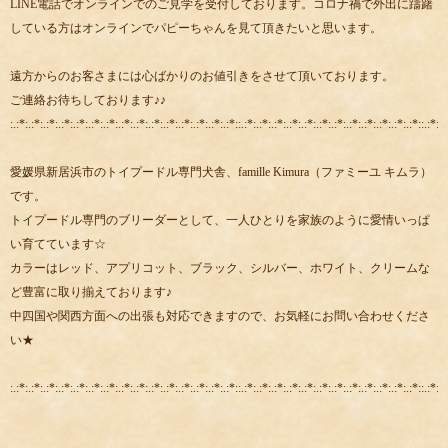
LINE電話でオンラインでのご見学を受付しております。コロナ禍で外出に躊躇
している方はオンラインでパピーちゃんを見て頂きたいと思います。
遠方からのお客さまには心ばかりのお値引きをさせて頂いております。
ご連絡お待ちしております♪♪
:.:*:.:*:.:*:.:*:.:*:.:*:.:*:.:*:.:*:.:*:.:*:.:*:.:*:.:*:.:*::.:*:.:*:.:*:.:*:.:*:.:*:.:*:.:*:.:*:.:*:.:*:.:*::.:*:.:
愛媛県新居浜市のトイプードル専門犬舎、famille Kimura（ファミーユ キムラ）
です。
トイプードル専門のブリーダーとして、一人ひとりを家族のように愛情いっぱ
い育てています☆
カラーはレッド、アプリコット、ブラック、シルバー、ホワイト、クリームな
ど豊富に取り揃えております♪
中四国や関西方面への出張も対応できますので、お気軽にお問い合わせくださ
い★
:.:*:.:*:.:*:.:*:.:*:.:*:.:*:.:*:.:*:.:*:.:*:.:*:.:*:.:*:.:*::.:*:.:*:.:*:.:*:.:*:.:*:.:*:.:*:.:*:.:*:.:*:.:*::.:*:.: