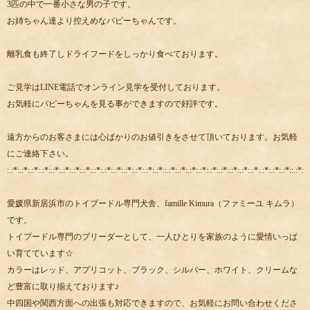
3匹の中で一番小さな男の子です。
お姉ちゃん達より控えめなパピーちゃんです。
離乳食も終了しドライフードをしっかり食べております。
ご見学はLINE電話でオンライン見学を受付しております。
お気軽にパピーちゃんを見る事ができますので好評です。
遠方からのお客さまには心ばかりのお値引きをさせて頂いております。お気軽
にご連絡下さい。
:.:*:.:*:.:*:.:*:.:*:.:*:.:*:.:*:.:*:.:*:.:*:.:*:.:*:.:*:.:*::.:*:.:*:.:*:.:*:.:*:.:*:.:*:.:*:.:*:.:*:.:*:.:*::.:*:.:
愛媛県新居浜市のトイプードル専門犬舎、famille Kimura（ファミーユ キムラ）
です。
トイプードル専門のブリーダーとして、一人ひとりを家族のように愛情いっぱ
い育てています☆
カラーはレッド、アプリコット、ブラック、シルバー、ホワイト、クリームな
ど豊富に取り揃えております♪
中四国や関西方面への出張も対応できますので、お気軽にお問い合わせくださ