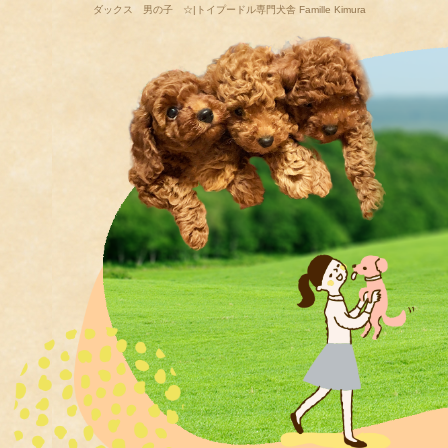
ダックス 男の子 ☆|トイプードル専門犬舎 Famille Kimura