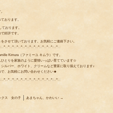
す。
べております。
しております。
ので好評です。
きをさせて頂いております。お気軽にご連絡下さい。
::.:*:.:*:.:*:.:*:.:*:.:*:.:*:.:*:.:*:.:*:.:*:.:*::.:*:.:
lle Kimura（ファミーユ キムラ）です。
人ひとりを家族のように愛情いっぱい育てています☆
、シルバー、ホワイト、クリームなど豊富に取り揃えております♪
ので、お気軽にお問い合わせください★
::.:*:.:*:.:*:.:*:.:*:.:*:.:*:.:*:.:*:.:*:.:*:.:*::.:*:.:
ックス 女の子
あまちゃん、かわいい
→