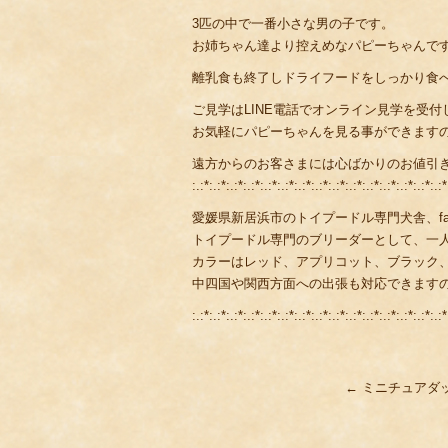
3匹の中で一番小さな男の子です。
お姉ちゃん達より控えめなパピーちゃんで
離乳食も終了しドライフードをしっかり食
ご見学はLINE電話でオンライン見学を受付
お気軽にパピーちゃんを見る事ができます
遠方からのお客さまには心ばかりのお値引
:.:*:.:*:.:*:.:*:.:*:.:*:.:*:.:*:.:*:.:*:.:*:.:*:.:*:.:*:.:*
愛媛県新居浜市のトイプードル専門犬舎、fami
トイプードル専門のブリーダーとして、一
カラーはレッド、アプリコット、ブラック
中四国や関西方面への出張も対応できます
:.:*:.:*:.:*:.:*:.:*:.:*:.:*:.:*:.:*:.:*:.:*:.:*:.:*:.:*:.:*
←
ミニチュアダ