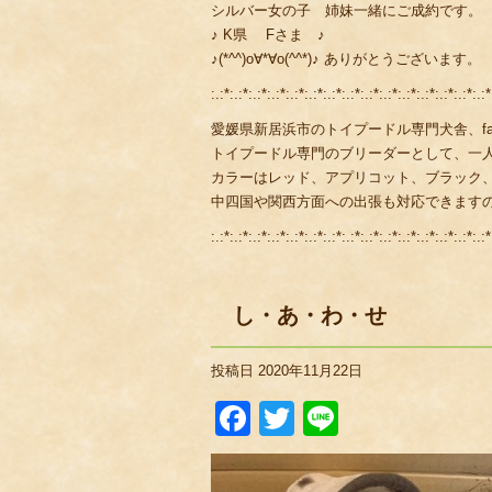
シルバー女の子 姉妹一緒にご成約です。
♪ K県 Fさま ♪
♪(*^^)o∀*∀o(^^*)♪ ありがとうござ
:.:*:.:*:.:*:.:*:.:*:.:*:.:*:.:*:.:*:.:*:.:*:.:*:.:*:.:*:.:*
愛媛県新居浜市のトイプードル専門犬舎、fami
トイプードル専門のブリーダーとして、一
カラーはレッド、アプリコット、ブラック
中四国や関西方面への出張も対応できます
:.:*:.:*:.:*:.:*:.:*:.:*:.:*:.:*:.:*:.:*:.:*:.:*:.:*:.:*:.:*
し・あ・わ・せ
投稿日
2020年11月22日
Facebook
Twitter
Line