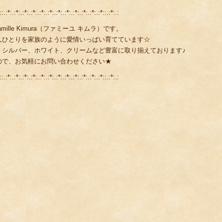
::.:*:.:*:.:*:.:*:.:*:.:*:.:*:.:*:.:*:.:*:.:*:.:*::.:*:.:
lle Kimura（ファミーユ キムラ）です。
人ひとりを家族のように愛情いっぱい育てています☆
、シルバー、ホワイト、クリームなど豊富に取り揃えております♪
ので、お気軽にお問い合わせください★
::.:*:.:*:.:*:.:*:.:*:.:*:.:*:.:*:.:*:.:*:.:*:.:*::.:*:.: