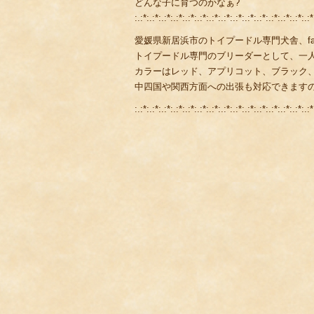
どんな子に育つのかなぁ?
:.:*:.:*:.:*:.:*:.:*:.:*:.:*:.:*:.:*:.:*:.:*:.:*:.:*:.:*:.:*
愛媛県新居浜市のトイプードル専門犬舎、fami
トイプードル専門のブリーダーとして、一
カラーはレッド、アプリコット、ブラック
中四国や関西方面への出張も対応できます
:.:*:.:*:.:*:.:*:.:*:.:*:.:*:.:*:.:*:.:*:.:*:.:*:.:*:.:*:.:*