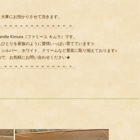
います。 大事にお預かりさせて頂きます。
::.:*:.:*:.:*:.:*:.:*:.:*:.:*:.:*:.:*:.:*:.:*:.:*::.:*:.:
lle Kimura（ファミーユ キムラ）です。
人ひとりを家族のように愛情いっぱい育てています☆
、シルバー、ホワイト、クリームなど豊富に取り揃えております♪
ので、お気軽にお問い合わせください★
::.:*:.:*:.:*:.:*:.:*:.:*:.:*:.:*:.:*:.:*:.:*:.:*::.:*:.: