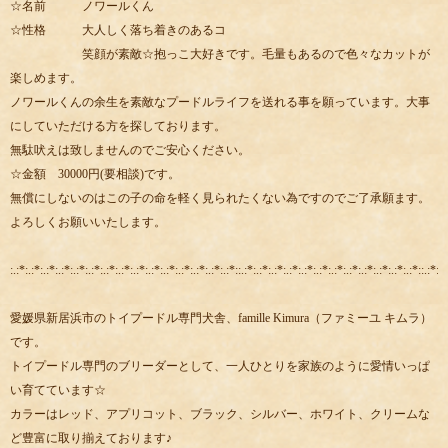
☆名前 ノワールくん
☆性格 大人しく落ち着きのあるコ
笑顔が素敵☆抱っこ大好きです。毛量もあるので色々なカットが
楽しめます。
ノワールくんの余生を素敵なプードルライフを送れる事を願っています。大事
にしていただける方を探しております。
無駄吠えは致しませんのでご安心ください。
☆金額 30000円(要相談)です。
無償にしないのはこの子の命を軽く見られたくない為ですのでご了承願ます。
よろしくお願いいたします。
:.:*:.:*:.:*:.:*:.:*:.:*:.:*:.:*:.:*:.:*:.:*:.:*:.:*:.:*:.:*::.:*:.:*:.:*:.:*:.:*:.:*:.:*:.:*:.:*:.:*:.:*:.:*::.:*:.:
愛媛県新居浜市のトイプードル専門犬舎、famille Kimura（ファミーユ キムラ）
です。
トイプードル専門のブリーダーとして、一人ひとりを家族のように愛情いっぱ
い育てています☆
カラーはレッド、アプリコット、ブラック、シルバー、ホワイト、クリームな
ど豊富に取り揃えております♪