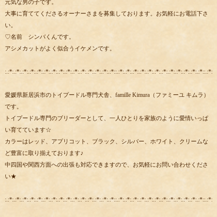
元気な男の子です。
大事に育ててくださるオーナーさまを募集しております。お気軽にお電話下さ
い。
♡名前 シンバくんです。
アシメカットがよく似合うイケメンです。
:.:*:.:*:.:*:.:*:.:*:.:*:.:*:.:*:.:*:.:*:.:*:.:*:.:*:.:*:.:*::.:*:.:*:.:*:.:*:.:*:.:*:.:*:.:*:.:*:.:*:.:*:.:*::.:*:.:
愛媛県新居浜市のトイプードル専門犬舎、famille Kimura（ファミーユ キムラ）
です。
トイプードル専門のブリーダーとして、一人ひとりを家族のように愛情いっぱ
い育てています☆
カラーはレッド、アプリコット、ブラック、シルバー、ホワイト、クリームな
ど豊富に取り揃えております♪
中四国や関西方面への出張も対応できますので、お気軽にお問い合わせくださ
い★
:.:*:.:*:.:*:.:*:.:*:.:*:.:*:.:*:.:*:.:*:.:*:.:*:.:*:.:*:.:*::.:*:.:*:.:*:.:*:.:*:.:*:.:*:.:*:.:*:.:*:.:*:.:*::.:*:.: