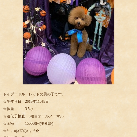
トイプードル レッドの男の子です。
☆生年月日 2019年11月9日
☆体重 3.5kg
☆遺伝子検査 3項目オールノーマル
☆金額 150000円(要相談)
☆*:.｡. o(≧▽≦)o .｡.:*☆