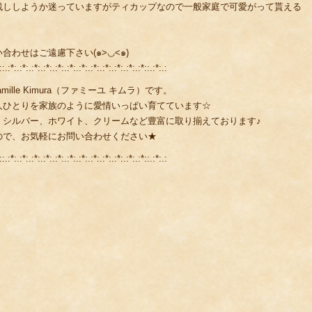
残ししようか迷っていますがティカップなので一般家庭で可愛がって貰える
わせはご遠慮下さい(๑>◡<๑)
::.:*:.:*:.:*:.:*:.:*:.:*:.:*:.:*:.:*:.:*:.:*:.:*::.:*:.:
lle Kimura（ファミーユ キムラ）です。
人ひとりを家族のように愛情いっぱい育てています☆
、シルバー、ホワイト、クリームなど豊富に取り揃えております♪
ので、お気軽にお問い合わせください★
::.:*:.:*:.:*:.:*:.:*:.:*:.:*:.:*:.:*:.:*:.:*:.:*::.:*:.: