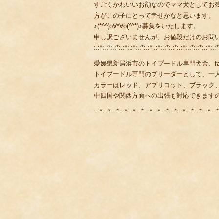
すごくかわいいお顔なのでママ犬としてお
方がこの子にとって幸せかなと思います。
♪(*^^)o∀*∀o(^^*)♪募集をいたします。
申し訳ございませんが、お値段だけのお問い合
:.:*:.:*:.:*:.:*:.:*:.:*:.:*:.:*:.:*:.:*:.:*:.:*:.:*:.:*:.:*
愛媛県新居浜市のトイプードル専門犬舎、fami
トイプードル専門のブリーダーとして、一
カラーはレッド、アプリコット、ブラック
中四国や関西方面への出張も対応できます
:.:*:.:*:.:*:.:*:.:*:.:*:.:*:.:*:.:*:.:*:.:*:.:*:.:*:.:*:.:*