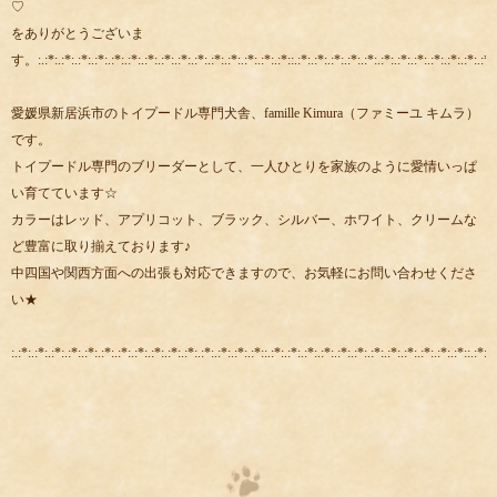
♡
をありがとうございま
す。:.:*:.:*:.:*:.:*:.:*:.:*:.:*:.:*:.:*:.:*:.:*:.:*:.:*:.:*:.:*::.:*:.:*:.:*:.:*:.:*:.:*:.:*:.:*:.:*:.:*:.:*:.:*::
愛媛県新居浜市のトイプードル専門犬舎、famille Kimura（ファミーユ キムラ）
です。
トイプードル専門のブリーダーとして、一人ひとりを家族のように愛情いっぱ
い育てています☆
カラーはレッド、アプリコット、ブラック、シルバー、ホワイト、クリームな
ど豊富に取り揃えております♪
中四国や関西方面への出張も対応できますので、お気軽にお問い合わせくださ
い★
:.:*:.:*:.:*:.:*:.:*:.:*:.:*:.:*:.:*:.:*:.:*:.:*:.:*:.:*:.:*::.:*:.:*:.:*:.:*:.:*:.:*:.:*:.:*:.:*:.:*:.:*:.:*::.:*:.: