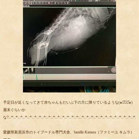
予定日が近くなってきて赤ちゃんもだいぶ下の方に降りているような(๑･̑◡･̑๑)
週末ぐらいか
な?:.:*:.:*:.:*:.:*:.:*:.:*:.:*:.:*:.:*:.:*:.:*:.:*:.:*:.:*:.:*::.:*:.:*:.:*:.:*:.:*:.:*:.:*:.:*:.:*:.:*:.:*:.:*::.:
愛媛県新居浜市のトイプードル専門犬舎、famille Kimura（ファミーユ キムラ）