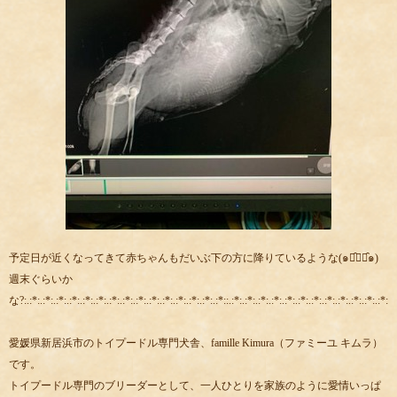
予定日が近くなってきて赤ちゃんもだいぶ下の方に降りているような(๑･̑◡･̑๑)
週末ぐらいか
な?:.:*:.:*:.:*:.:*:.:*:.:*:.:*:.:*:.:*:.:*:.:*:.:*:.:*:.:*:.:*::.:*:.:*:.:*:.:*:.:*:.:*:.:*:.:*:.:*:.:*:.:*:.:*::.:
愛媛県新居浜市のトイプードル専門犬舎、famille Kimura（ファミーユ キムラ）
です。
トイプードル専門のブリーダーとして、一人ひとりを家族のように愛情いっぱ