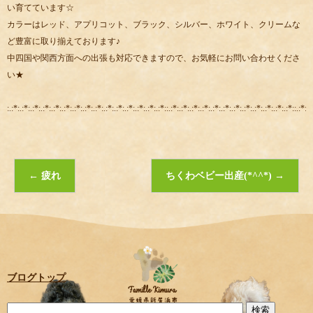
い育てています☆
カラーはレッド、アプリコット、ブラック、シルバー、ホワイト、クリームな
ど豊富に取り揃えております♪
中四国や関西方面への出張も対応できますので、お気軽にお問い合わせくださ
い★
:.:*:.:*:.:*:.:*:.:*:.:*:.:*:.:*:.:*:.:*:.:*:.:*:.:*:.:*:.:*::.:*:.:*:.:*:.:*:.:*:.:*:.:*:.:*:.:*:.:*:.:*:.:*::.:*:.:
←
疲れ
ちくわベビー出産(*^^*)
→
ブログトップ