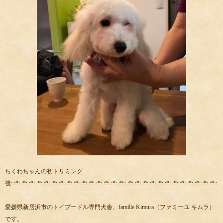
ちくわちゃんの初トリミング
後:.:*:.:*:.:*:.:*:.:*:.:*:.:*:.:*:.:*:.:*:.:*:.:*:.:*:.:*:.:*::.:*:.:*:.:*:.:*:.:*:.:*:.:*:.:*:.:*:.:*:.:*:.:*::.:*
愛媛県新居浜市のトイプードル専門犬舎、famille Kimura（ファミーユ キムラ）
です。