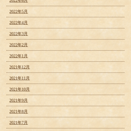
2022年6月
2022年5月
2022年4月
2022年3月
2022年2月
2022年1月
2021年12月
2021年11月
2021年10月
2021年9月
2021年8月
2021年7月