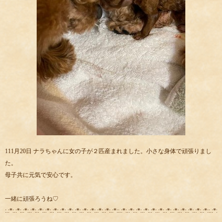
111月20日 ナラちゃんに女の子が２匹産まれました。小さな身体で頑張りまし
た。
母子共に元気で安心です。
一緒に頑張ろうね♡
:.:*:.:*:.:*:.:*:.:*:.:*:.:*:.:*:.:*:.:*:.:*:.:*:.:*:.:*:.:*::.:*:.:*:.:*:.:*:.:*:.:*:.:*:.:*:.:*:.:*:.:*:.:*::.:*:.: