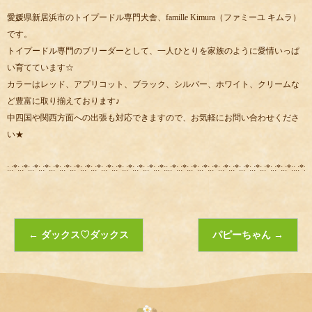
愛媛県新居浜市のトイプードル専門犬舎、famille Kimura（ファミーユ キムラ）
です。
トイプードル専門のブリーダーとして、一人ひとりを家族のように愛情いっぱ
い育てています☆
カラーはレッド、アプリコット、ブラック、シルバー、ホワイト、クリームな
ど豊富に取り揃えております♪
中四国や関西方面への出張も対応できますので、お気軽にお問い合わせくださ
い★
:.:*:.:*:.:*:.:*:.:*:.:*:.:*:.:*:.:*:.:*:.:*:.:*:.:*:.:*:.:*::.:*:.:*:.:*:.:*:.:*:.:*:.:*:.:*:.:*:.:*:.:*:.:*::.:*:.:
←
ダックス♡ダックス
パピーちゃん
→