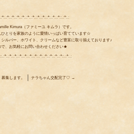
.:*:.:*:.:*:.:*:.:*:.:*:.:*:.:*:.:*:.:*:.:*:.:*::.:*:.:
lle Kimura（ファミーユ キムラ）です。
人ひとりを家族のように愛情いっぱい育てています☆
、シルバー、ホワイト、クリームなど豊富に取り揃えております♪
ので、お気軽にお問い合わせください★
::.:*:.:*:.:*:.:*:.:*:.:*:.:*:.:*:.:*:.:*:.:*:.:*::.:*:.:
 募集します。
ナラちゃん交配完了♡
→