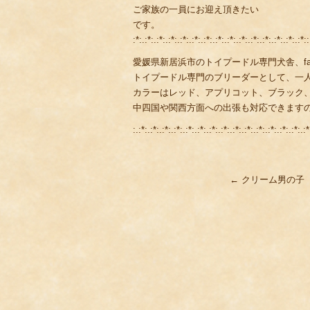
ご家族の一員にお迎え頂きたい
です。
:*:.:*:.:*:.:*:.:*:.:*:.:*:.:*:.:*:.:*:.:*:.:*:.:*:.:*:.:*::
愛媛県新居浜市のトイプードル専門犬舎、fami
トイプードル専門のブリーダーとして、一
カラーはレッド、アプリコット、ブラック
中四国や関西方面への出張も対応できます
:.:*:.:*:.:*:.:*:.:*:.:*:.:*:.:*:.:*:.:*:.:*:.:*:.:*:.:*:.:*
←
クリーム男の子