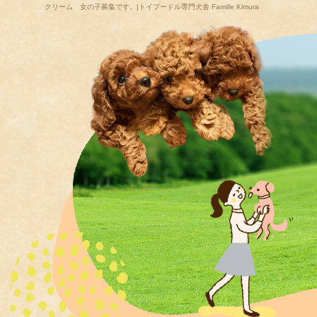
クリーム 女の子募集です。|トイプードル専門犬舎 Famille Kimura