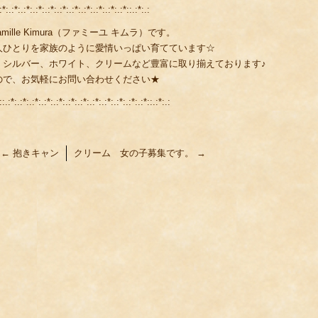
:*:.:*:.:*:.:*:.:*:.:*:.:*:.:*:.:*:.:*:.:*::.:*:.:
lle Kimura（ファミーユ キムラ）です。
人ひとりを家族のように愛情いっぱい育てています☆
、シルバー、ホワイト、クリームなど豊富に取り揃えております♪
ので、お気軽にお問い合わせください★
::.:*:.:*:.:*:.:*:.:*:.:*:.:*:.:*:.:*:.:*:.:*:.:*::.:*:.:
←
抱きキャン
クリーム 女の子募集です。
→