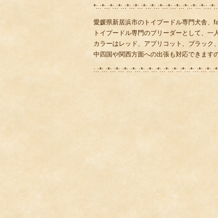
*:.:*:.:*:.:*:.:*:.:*:.:*:.:*:.:*:.:*:.:*:.:*:.:*:.:*::.:*:.
愛媛県新居浜市のトイプードル専門犬舎、fami
トイプードル専門のブリーダーとして、一
カラーはレッド、アプリコット、ブラック
中四国や関西方面への出張も対応できます
:.:*:.:*:.:*:.:*:.:*:.:*:.:*:.:*:.:*:.:*:.:*:.:*:.:*:.:*:.:*