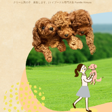
クリーム男の子 募集します。|トイプードル専門犬舎 Famille Kimura