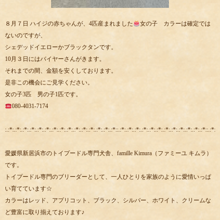
８月７日 ハイジの赤ちゃんが、4匹産まれました
女の子 カラーは確定では
ないのですが、
シェデッドイエローかブラックタンです。
10月３日にはバイヤーさんがきます。
それまでの間、金額を安くしております。
是非この機会にご見学ください。
女の子3匹 男の子1匹です。
080-4031-7174
:.:*:.:*:.:*:.:*:.:*:.:*:.:*:.:*:.:*:.:*:.:*:.:*:.:*:.:*:.:*::.:*:.:*:.:*:.:*:.:*:.:*:.:*:.:*:.:*:.:*:.:*:.:*::.:*:.:
愛媛県新居浜市のトイプードル専門犬舎、famille Kimura（ファミーユ キムラ）
です。
トイプードル専門のブリーダーとして、一人ひとりを家族のように愛情いっぱ
い育てています☆
カラーはレッド、アプリコット、ブラック、シルバー、ホワイト、クリームな
ど豊富に取り揃えております♪