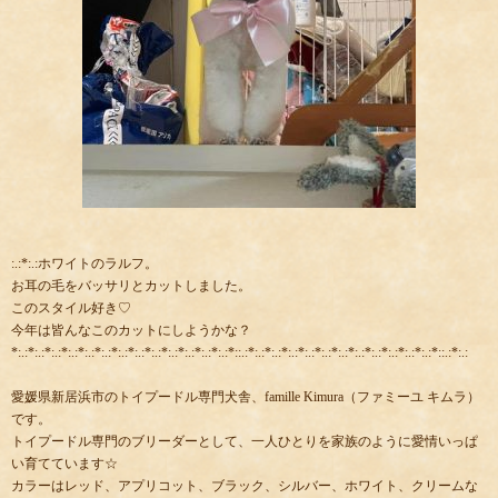
:.:*:.:ホワイトのラルフ。
お耳の毛をバッサリとカットしました。
このスタイル好き♡
今年は皆んなこのカットにしようかな？
*:.:*:.:*:.:*:.:*:.:*:.:*:.:*:.:*:.:*:.:*:.:*:.:*:.:*::.:*:.:*:.:*:.:*:.:*:.:*:.:*:.:*:.:*:.:*:.:*:.:*::.:*:.:
愛媛県新居浜市のトイプードル専門犬舎、famille Kimura（ファミーユ キムラ）
です。
トイプードル専門のブリーダーとして、一人ひとりを家族のように愛情いっぱ
い育てています☆
カラーはレッド、アプリコット、ブラック、シルバー、ホワイト、クリームな