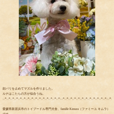
顔バリを止めてマズルを作りました。
ルナはこたらの方が似合うね。
:.:*:.:*:.:*:.:*:.:*:.:*:.:*:.:*:.:*:.:*:.:*:.:*:.:*:.:*:.:*::.:*:.:*:.:*:.:*:.:*:.:*:.:*:.:*:.:*:.:*:.:*:.:*::.:*:.:
愛媛県新居浜市のトイプードル専門犬舎、famille Kimura（ファミーユ キムラ）
です。