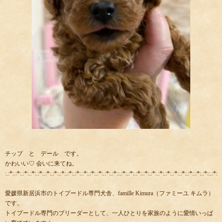
チップ と デール です。
かわいい♡ 会いに来てね。
:.:*:.:*:.:*:.:*:.:*:.:*:.:*:.:*:.:*:.:*:.:*:.:*:.:*:.:*:.:*::.:*:.:*:.:*:.:*:.:*:.:*:.:*:.:*:.:*:.:*:.:*:.:*::.:*:.:
愛媛県新居浜市のトイプードル専門犬舎、famille Kimura（ファミーユ キムラ）
です。
トイプードル専門のブリーダーとして、一人ひとりを家族のように愛情いっぱ