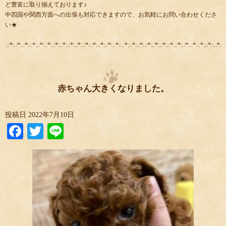
ど豊富に取り揃えております♪
中四国や関西方面への出張も対応できますので、お気軽にお問い合わせくださ
い★
:.:*:.:*:.:*:.:*:.:*:.:*:.:*:.:*:.:*:.:*:.:*:.:*:.:*:.:*:.:*::.:*:.:*:.:*:.:*:.:*:.:*:.:*:.:*:.:*:.:*:.:*:.:*::.:*:.:
赤ちゃん大きくなりました。
投稿日
2022年7月10日
Facebook
Twitter
Line