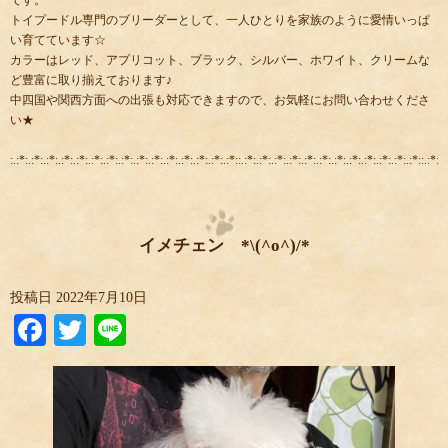
トイプードル専門のブリーダーとして、一人ひとりを家族のように愛情いっぱ
い育てています☆
カラーはレッド、アプリコット、ブラック、シルバー、ホワイト、クリームな
ど豊富に取り揃えております♪
中四国や関西方面への出張も対応できますので、お気軽にお問い合わせくださ
い★
:.:*:.:*:.:*:.:*:.:*:.:*:.:*:.:*:.:*:.:*:.:*:.:*:.:*:.:*:.:*::.:*:.:*:.:*:.:*:.:*:.:*:.:*:.:*:.:*:.:*:.:*:.:*::.:*:.:
イメチェン *\(^o^)/*
投稿日
2022年7月10日
Facebook
Twitter
Line