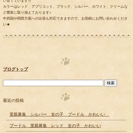
い育てています☆
カラーはレッド、アプリコット、ブラック、シルバー、ホワイト、クリームな
ど豊富に取り揃えております♪
中四国や関西方面への出張も対応できますので、お気軽にお問い合わせくださ
い★
:.:*:.:*:.:*:.:*:.:*:.:*:.:*:.:*:.:*:.:*:.:*:.:*:.:*:.:*:.:*::.:*:.:*:.:*:.:*:.:*:.:*:.:*:.:*:.:*:.:*:.:*:.:*::.:*:.:
ブログトップ
最近の投稿
里親募集 シルバー 女の子 プードル かわいい
プードル 里親募集 レッド 女の子 かわいい