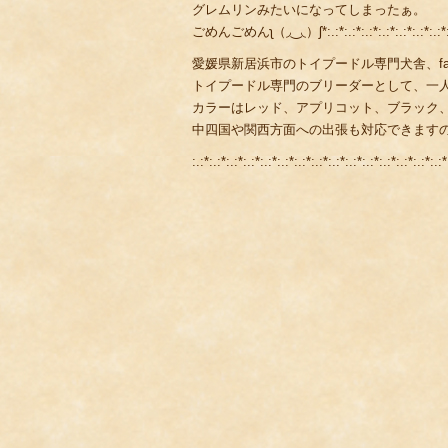
グレムリンみたいになってしまったぁ。
ごめんごめんʅ（◞‿◟）ʃ*:.:*:.:*:.:*:.:*:.:*:.:*:.:*:.:*:.:*:.
愛媛県新居浜市のトイプードル専門犬舎、fami
トイプードル専門のブリーダーとして、一
カラーはレッド、アプリコット、ブラック
中四国や関西方面への出張も対応できます
:.:*:.:*:.:*:.:*:.:*:.:*:.:*:.:*:.:*:.:*:.:*:.:*:.:*:.:*:.:*