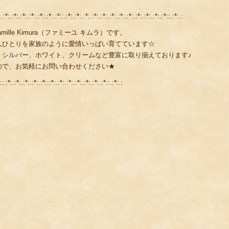
:*:.:*:.:*:.:*:.:*::.:*:.:*:.:*:.:*:.:*:.:*:.:*:.:*:.:*:.:*:.:*:.:*::.:*:.:
lle Kimura（ファミーユ キムラ）です。
人ひとりを家族のように愛情いっぱい育てています☆
、シルバー、ホワイト、クリームなど豊富に取り揃えております♪
ので、お気軽にお問い合わせください★
::.:*:.:*:.:*:.:*:.:*:.:*:.:*:.:*:.:*:.:*:.:*:.:*::.:*:.: