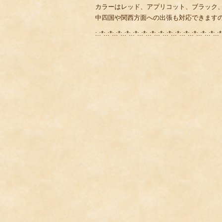
カラーはレッド、アプリコット、ブラック
中四国や関西方面への出張も対応できます
:.:*:.:*:.:*:.:*:.:*:.:*:.:*:.:*:.:*:.:*:.:*:.:*:.:*:.:*:.:*