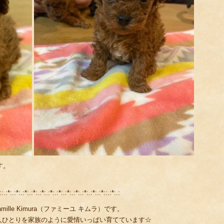
す。
::.:*:.:*:.:*:.:*:.:*:.:*:.:*:.:*:.:*:.:*:.:*:.:*::.:*:.:
lle Kimura（ファミーユ キムラ）です。
人ひとりを家族のように愛情いっぱい育てています☆