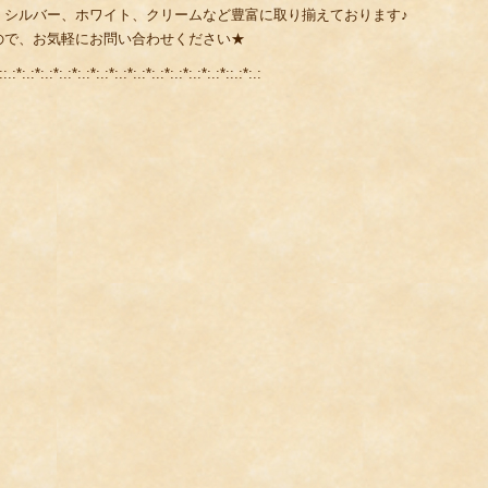
、シルバー、ホワイト、クリームなど豊富に取り揃えております♪
ので、お気軽にお問い合わせください★
::.:*:.:*:.:*:.:*:.:*:.:*:.:*:.:*:.:*:.:*:.:*:.:*::.:*:.: