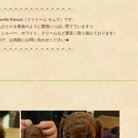
::.:*:.:*:.:*:.:*:.:*:.:*:.:*:.:*:.:*:.:*:.:*:.:*::.:*:.:
lle Kimura（ファミーユ キムラ）です。
人ひとりを家族のように愛情いっぱい育てています☆
、シルバー、ホワイト、クリームなど豊富に取り揃えております♪
ので、お気軽にお問い合わせください★
::.:*:.:*:.:*:.:*:.:*:.:*:.:*:.:*:.:*:.:*:.:*:.:*::.:*:.: