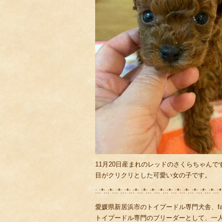
11月20日産まれのレッドのさくらちゃんで
目がクリクリとした可愛い女の子です。
:.:*:.:*:.:*:.:*:.:*:.:*:.:*:.:*:.:*:.:*:.:*:.:*:.:*:.:*:.:*
愛媛県新居浜市のトイプードル専門犬舎、fami
トイプードル専門のブリーダーとして、一