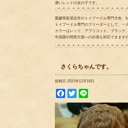
濃いレッドの女の子です。
:.:*:.:*:.:*:.:*:.:*:.:*:.:*:.:*:.:*:.:*:.:*:.:*:.:*:.:*:.:*
愛媛県新居浜市のトイプードル専門犬舎、fami
トイプードル専門のブリーダーとして、一
カラーはレッド、アプリコット、ブラック
中四国や関西方面への出張も対応できます
:.:*:.:*:.:*:.:*:.:*:.:*:.:*:.:*:.:*:.:*:.:*:.:*:.:*:.:*:.:*
さくらちゃんです。
投稿日
2021年12月19日
Facebook
Twitter
Line