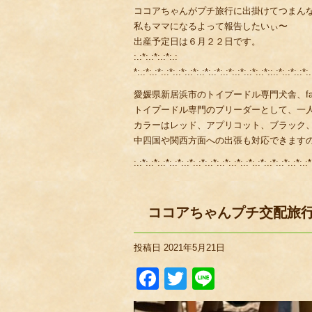
ココアちゃんがプチ旅行に出掛けてつまんない 
私もママになるよって報告したいぃ〜
出産予定日は６月２２日です。
:.:*:.:*:.:*:.:
*:.:*:.:*:.:*:.:*:.:*:.:*:.:*:.:*:.:*:.:*:.:*::.:*:.:*:.:*:.
愛媛県新居浜市のトイプードル専門犬舎、fami
トイプードル専門のブリーダーとして、一
カラーはレッド、アプリコット、ブラック
中四国や関西方面への出張も対応できます
:.:*:.:*:.:*:.:*:.:*:.:*:.:*:.:*:.:*:.:*:.:*:.:*:.:*:.:*:.:*
ココアちゃんプチ交配旅
投稿日
2021年5月21日
Facebook
Twitter
Line