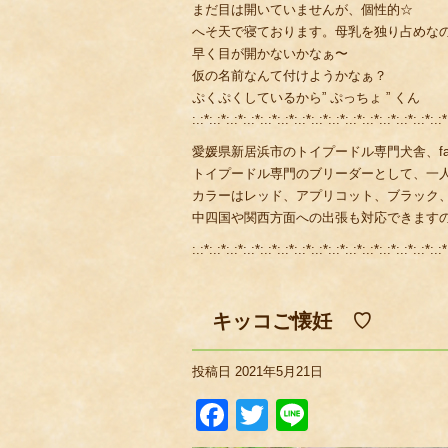
まだ目は開いていませんが、個性的☆
へそ天で寝ております。母乳を独り占めなの
早く目が開かないかなぁ〜
仮の名前なんて付けようかなぁ？
ぷくぷくしているから” ぷっちょ ” くん
:.:*:.:*:.:*:.:*:.:*:.:*:.:*:.:*:.:*:.:*:.:*:.:*:.:*:.:*:.:*
愛媛県新居浜市のトイプードル専門犬舎、fami
トイプードル専門のブリーダーとして、一
カラーはレッド、アプリコット、ブラック
中四国や関西方面への出張も対応できます
:.:*:.:*:.:*:.:*:.:*:.:*:.:*:.:*:.:*:.:*:.:*:.:*:.:*:.:*:.:*
キッコご懐妊 ♡
投稿日
2021年5月21日
Facebook
Twitter
Line