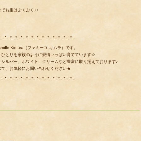
でお腹はぷくぷく♪♪
::.:*:.:*:.:*:.:*:.:*:.:*:.:*:.:*:.:*:.:*:.:*:.:*::.:*:.:
lle Kimura（ファミーユ キムラ）です。
人ひとりを家族のように愛情いっぱい育てています☆
、シルバー、ホワイト、クリームなど豊富に取り揃えております♪
ので、お気軽にお問い合わせください★
::.:*:.:*:.:*:.:*:.:*:.:*:.:*:.:*:.:*:.:*:.:*:.:*::.:*:.: