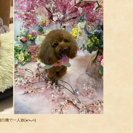
一人旅(๑˃̵ᴗ˂̵)