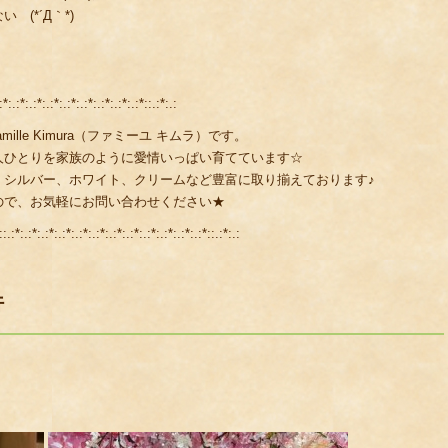
(*´Д｀*)
:*:.:*:.:*:.:*:.:*:.:*:.:*:.:*:.:*::.:*:.:
lle Kimura（ファミーユ キムラ）です。
人ひとりを家族のように愛情いっぱい育てています☆
、シルバー、ホワイト、クリームなど豊富に取り揃えております♪
ので、お気軽にお問い合わせください★
::.:*:.:*:.:*:.:*:.:*:.:*:.:*:.:*:.:*:.:*:.:*:.:*::.:*:.:
行