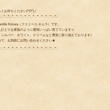
お待ちください(^O^)／
::.:*:.:*:.:*:.:*:.:*:.:*:.:*:.:*:.:*:.:*:.:*:.:*::.:*:.:
lle Kimura（ファミーユ キムラ）です。
人ひとりを家族のように愛情いっぱい育てています☆
、シルバー、ホワイト、クリームなど豊富に取り揃えております♪
ので、お気軽にお問い合わせください★
::.:*:.:*:.:*:.:*:.:*:.:*:.:*:.:*:.:*:.:*:.:*:.:*::.:*:.: