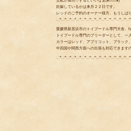
交配が成功♡するといいなぁ(๑･̑◡･̑๑)
妊娠しているかは来月２２日です。
レッドのご予約のオーナー様方、もうしばらく
:.:*:.:*:.:*:.:*:.:*:.:*:.:*:.:*:.:*:.:*:.:*:.:*:.:*:.:*:.:*
愛媛県新居浜市のトイプードル専門犬舎、fami
トイプードル専門のブリーダーとして、一
カラーはレッド、アプリコット、ブラック
中四国や関西方面への出張も対応できます
:.:*:.:*:.:*:.:*:.:*:.:*:.:*:.:*:.:*:.:*:.:*:.:*:.:*:.:*:.:*