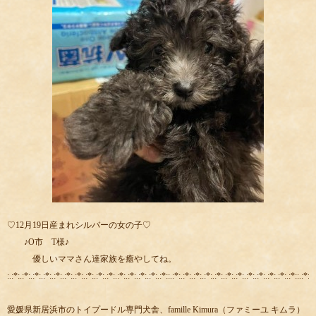
♡12月19日産まれシルバーの女の子♡
♪O市 T様♪
優しいママさん達家族を癒やしてね。
:.:*:.:*:.:*:.:*:.:*:.:*:.:*:.:*:.:*:.:*:.:*:.:*:.:*:.:*:.:*::.:*:.:*:.:*:.:*:.:*:.:*:.:*:.:*:.:*:.:*:.:*:.:*::.:*:.:
愛媛県新居浜市のトイプードル専門犬舎、famille Kimura（ファミーユ キムラ）