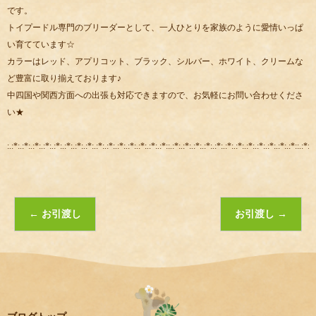
です。
トイプードル専門のブリーダーとして、一人ひとりを家族のように愛情いっぱ
い育てています☆
カラーはレッド、アプリコット、ブラック、シルバー、ホワイト、クリームな
ど豊富に取り揃えております♪
中四国や関西方面への出張も対応できますので、お気軽にお問い合わせくださ
い★
:.:*:.:*:.:*:.:*:.:*:.:*:.:*:.:*:.:*:.:*:.:*:.:*:.:*:.:*:.:*::.:*:.:*:.:*:.:*:.:*:.:*:.:*:.:*:.:*:.:*:.:*:.:*::.:*:.:
←
お引渡し
お引渡し
→