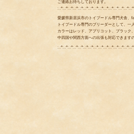
ご連絡お待ちしております。
:.:*:.:*:.:*:.:*:.:*:.:*:.:*:.:*:.:*:.:*:.:*:.:*:.:*:.:*:.:*
愛媛県新居浜市のトイプードル専門犬舎、fami
トイプードル専門のブリーダーとして、一
カラーはレッド、アプリコット、ブラック
中四国や関西方面への出張も対応できます
:.:*:.:*:.:*:.:*:.:*:.:*:.:*:.:*:.:*:.:*:.:*:.:*:.:*:.:*:.:*