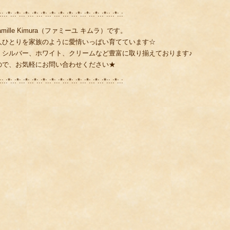
::.:*:.:*:.:*:.:*:.:*:.:*:.:*:.:*:.:*:.:*:.:*:.:*::.:*:.:
lle Kimura（ファミーユ キムラ）です。
人ひとりを家族のように愛情いっぱい育てています☆
、シルバー、ホワイト、クリームなど豊富に取り揃えております♪
ので、お気軽にお問い合わせください★
::.:*:.:*:.:*:.:*:.:*:.:*:.:*:.:*:.:*:.:*:.:*:.:*::.:*:.: