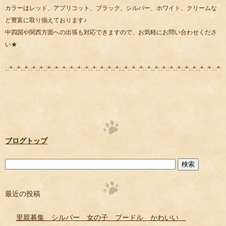
カラーはレッド、アプリコット、ブラック、シルバー、ホワイト、クリームな
ど豊富に取り揃えております♪
中四国や関西方面への出張も対応できますので、お気軽にお問い合わせくださ
い★
:.:*:.:*:.:*:.:*:.:*:.:*:.:*:.:*:.:*:.:*:.:*:.:*:.:*:.:*:.:*::.:*:.:*:.:*:.:*:.:*:.:*:.:*:.:*:.:*:.:*:.:*:.:*::.:*:.:
ブログトップ
最近の投稿
里親募集 シルバー 女の子 プードル かわいい