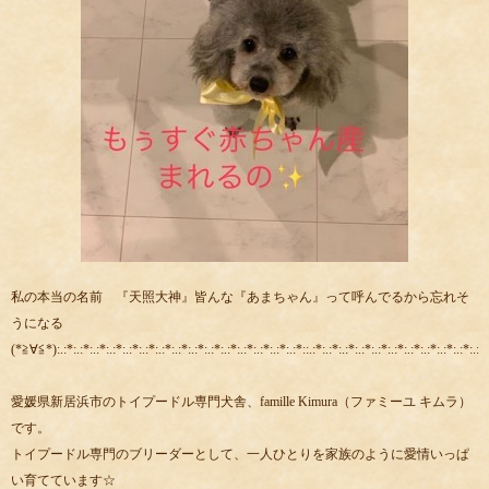
私の本当の名前 『天照大神』皆んな『あまちゃん』って呼んでるから忘れそ
うになる
(*≧∀≦*):.:*:.:*:.:*:.:*:.:*:.:*:.:*:.:*:.:*:.:*:.:*:.:*:.:*:.:*:.:*::.:*:.:*:.:*:.:*:.:*:.:*:.:*:.:*:.:*:.:*:.:*:
愛媛県新居浜市のトイプードル専門犬舎、famille Kimura（ファミーユ キムラ）
です。
トイプードル専門のブリーダーとして、一人ひとりを家族のように愛情いっぱ
い育てています☆