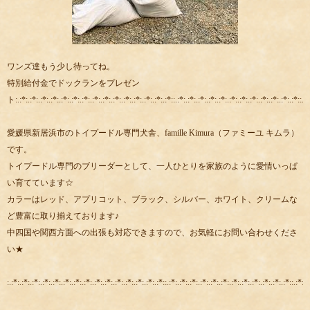
ワンズ達もう少し待ってね。
特別給付金でドックランをプレゼン
ト:.:*:.:*:.:*:.:*:.:*:.:*:.:*:.:*:.:*:.:*:.:*:.:*:.:*:.:*:.:*::.:*:.:*:.:*:.:*:.:*:.:*:.:*:.:*:.:*:.:*:.:*:.:*::.:*
愛媛県新居浜市のトイプードル専門犬舎、famille Kimura（ファミーユ キムラ）
です。
トイプードル専門のブリーダーとして、一人ひとりを家族のように愛情いっぱ
い育てています☆
カラーはレッド、アプリコット、ブラック、シルバー、ホワイト、クリームな
ど豊富に取り揃えております♪
中四国や関西方面への出張も対応できますので、お気軽にお問い合わせくださ
い★
:.:*:.:*:.:*:.:*:.:*:.:*:.:*:.:*:.:*:.:*:.:*:.:*:.:*:.:*:.:*::.:*:.:*:.:*:.:*:.:*:.:*:.:*:.:*:.:*:.:*:.:*:.:*::.:*:.: