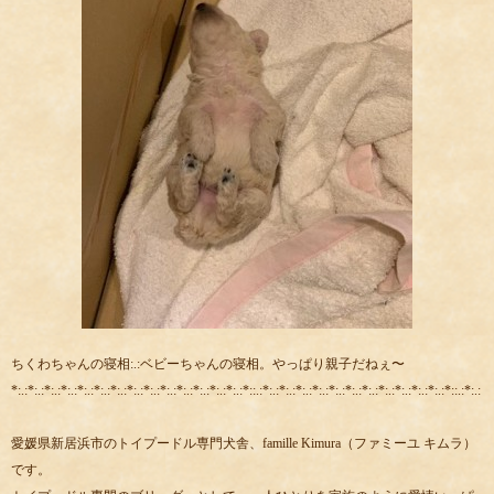
ちくわちゃんの寝相:.:ベビーちゃんの寝相。やっぱり親子だねぇ〜
*:.:*:.:*:.:*:.:*:.:*:.:*:.:*:.:*:.:*:.:*:.:*:.:*:.:*:.:*::.:*:.:*:.:*:.:*:.:*:.:*:.:*:.:*:.:*:.:*:.:*:.:*::.:*:.:
愛媛県新居浜市のトイプードル専門犬舎、famille Kimura（ファミーユ キムラ）
です。