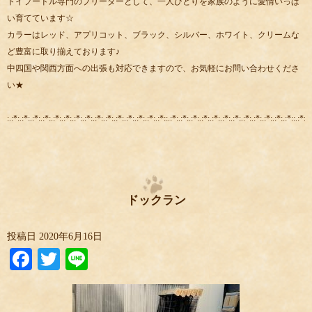
トイプードル専門のブリーダーとして、一人ひとりを家族のように愛情いっぱ
い育てています☆
カラーはレッド、アプリコット、ブラック、シルバー、ホワイト、クリームな
ど豊富に取り揃えております♪
中四国や関西方面への出張も対応できますので、お気軽にお問い合わせくださ
い★
:.:*:.:*:.:*:.:*:.:*:.:*:.:*:.:*:.:*:.:*:.:*:.:*:.:*:.:*:.:*::.:*:.:*:.:*:.:*:.:*:.:*:.:*:.:*:.:*:.:*:.:*:.:*::.:*:.:
ドックラン
投稿日
2020年6月16日
Facebook
Twitter
Line