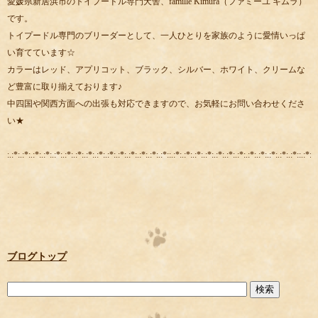
愛媛県新居浜市のトイプードル専門犬舎、famille Kimura（ファミーユ キムラ）
です。
トイプードル専門のブリーダーとして、一人ひとりを家族のように愛情いっぱ
い育てています☆
カラーはレッド、アプリコット、ブラック、シルバー、ホワイト、クリームな
ど豊富に取り揃えております♪
中四国や関西方面への出張も対応できますので、お気軽にお問い合わせくださ
い★
:.:*:.:*:.:*:.:*:.:*:.:*:.:*:.:*:.:*:.:*:.:*:.:*:.:*:.:*:.:*::.:*:.:*:.:*:.:*:.:*:.:*:.:*:.:*:.:*:.:*:.:*:.:*::.:*:.:
ブログトップ