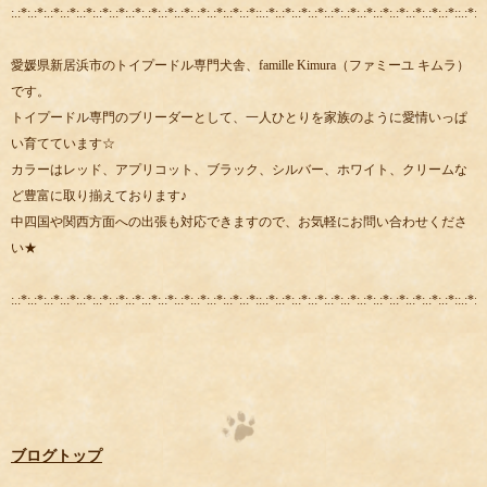
:.:*:.:*:.:*:.:*:.:*:.:*:.:*:.:*:.:*:.:*:.:*:.:*:.:*:.:*:.:*::.:*:.:*:.:*:.:*:.:*:.:*:.:*:.:*:.:*:.:*:.:*:.:*::.:*:.:
愛媛県新居浜市のトイプードル専門犬舎、famille Kimura（ファミーユ キムラ）
です。
トイプードル専門のブリーダーとして、一人ひとりを家族のように愛情いっぱ
い育てています☆
カラーはレッド、アプリコット、ブラック、シルバー、ホワイト、クリームな
ど豊富に取り揃えております♪
中四国や関西方面への出張も対応できますので、お気軽にお問い合わせくださ
い★
:.:*:.:*:.:*:.:*:.:*:.:*:.:*:.:*:.:*:.:*:.:*:.:*:.:*:.:*:.:*::.:*:.:*:.:*:.:*:.:*:.:*:.:*:.:*:.:*:.:*:.:*:.:*::.:*:.:
ブログトップ