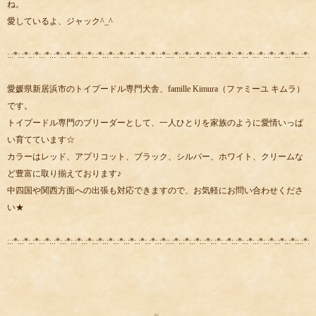
ね。
愛しているよ、ジャック^_^
:.:*:.:*:.:*:.:*:.:*:.:*:.:*:.:*:.:*:.:*:.:*:.:*:.:*:.:*:.:*::.:*:.:*:.:*:.:*:.:*:.:*:.:*:.:*:.:*:.:*:.:*:.:*::.:*:.:
愛媛県新居浜市のトイプードル専門犬舎、famille Kimura（ファミーユ キムラ）
です。
トイプードル専門のブリーダーとして、一人ひとりを家族のように愛情いっぱ
い育てています☆
カラーはレッド、アプリコット、ブラック、シルバー、ホワイト、クリームな
ど豊富に取り揃えております♪
中四国や関西方面への出張も対応できますので、お気軽にお問い合わせくださ
い★
:.:*:.:*:.:*:.:*:.:*:.:*:.:*:.:*:.:*:.:*:.:*:.:*:.:*:.:*:.:*::.:*:.:*:.:*:.:*:.:*:.:*:.:*:.:*:.:*:.:*:.:*:.:*::.:*:.: