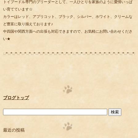
トイプードル専門のブリーダーとして、一人ひとりを家族のように愛情いっぱ
い育てています☆
カラーはレッド、アプリコット、ブラック、シルバー、ホワイト、クリームな
ど豊富に取り揃えております♪
中四国や関西方面への出張も対応できますので、お気軽にお問い合わせくださ
い★
:.:*:.:*:.:*:.:*:.:*:.:*:.:*:.:*:.:*:.:*:.:*:.:*:.:*:.:*:.:*::.:*:.:*:.:*:.:*:.:*:.:*:.:*:.:*:.:*:.:*:.:*:.:*::.:*:.:
ブログトップ
最近の投稿