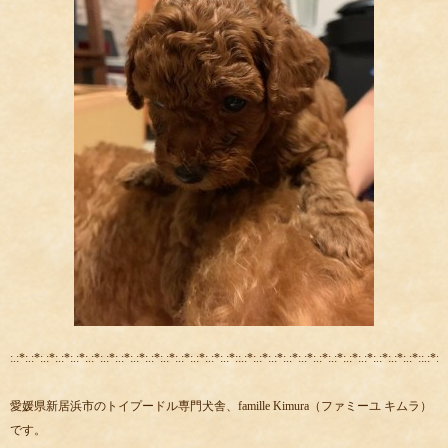
:.:*:.:*:.:*:.:*:.:*:.:*:.:*:.:*:.:*:.:*:.:*:.:*:.:*:.:*:.:*::.:*:.:*:.:*:.:*:.:*:.:*:.:*:.:*:.:*:.:*:.:*:.:*::.:*:.:
愛媛県新居浜市のトイプードル専門犬舎、famille Kimura（ファミーユ キムラ）
です。