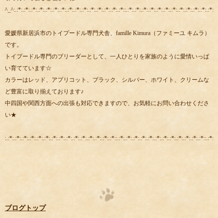
^_^:.:*:.:*:.:*:.:*:.:*:.:*:.:*:.:*:.:*:.:*:.:*:.:*:.:*:.:*:.:*::.:*:.:*:.:*:.:*:.:*:.:*:.:*:.:*:.:*:.:*:.:*:.:*::.:
愛媛県新居浜市のトイプードル専門犬舎、famille Kimura（ファミーユ キムラ）
です。
トイプードル専門のブリーダーとして、一人ひとりを家族のように愛情いっぱ
い育てています☆
カラーはレッド、アプリコット、ブラック、シルバー、ホワイト、クリームな
ど豊富に取り揃えております♪
中四国や関西方面への出張も対応できますので、お気軽にお問い合わせくださ
い★
:.:*:.:*:.:*:.:*:.:*:.:*:.:*:.:*:.:*:.:*:.:*:.:*:.:*:.:*:.:*::.:*:.:*:.:*:.:*:.:*:.:*:.:*:.:*:.:*:.:*:.:*:.:*::.:*:.:
ブログトップ