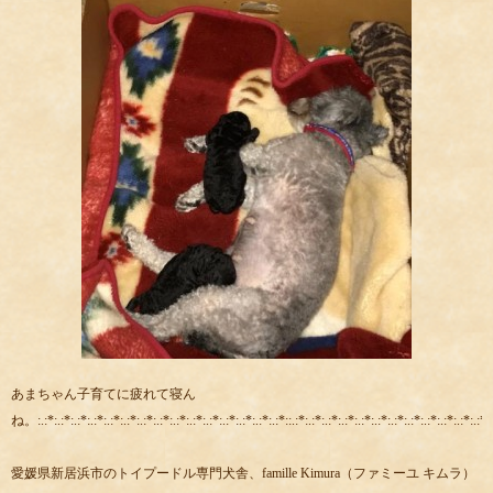
あまちゃん子育てに疲れて寝ん
ね。:.:*:.:*:.:*:.:*:.:*:.:*:.:*:.:*:.:*:.:*:.:*:.:*:.:*:.:*:.:*::.:*:.:*:.:*:.:*:.:*:.:*:.:*:.:*:.:*:.:*:.:*:.:*::
愛媛県新居浜市のトイプードル専門犬舎、famille Kimura（ファミーユ キムラ）