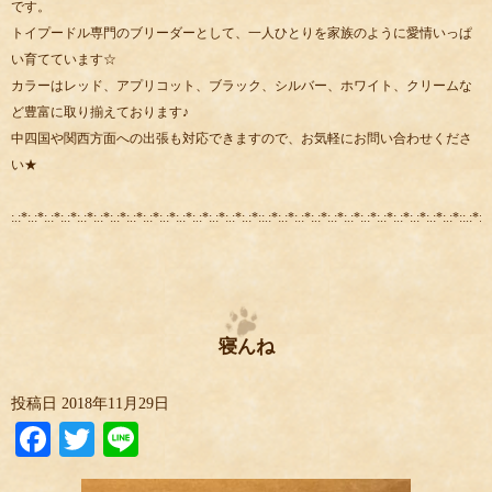
です。
トイプードル専門のブリーダーとして、一人ひとりを家族のように愛情いっぱ
い育てています☆
カラーはレッド、アプリコット、ブラック、シルバー、ホワイト、クリームな
ど豊富に取り揃えております♪
中四国や関西方面への出張も対応できますので、お気軽にお問い合わせくださ
い★
:.:*:.:*:.:*:.:*:.:*:.:*:.:*:.:*:.:*:.:*:.:*:.:*:.:*:.:*:.:*::.:*:.:*:.:*:.:*:.:*:.:*:.:*:.:*:.:*:.:*:.:*:.:*::.:*:.:
寝んね
投稿日
2018年11月29日
Facebook
Twitter
Line