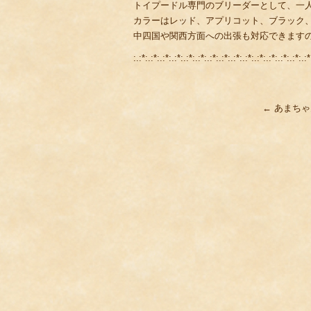
トイプードル専門のブリーダーとして、一
カラーはレッド、アプリコット、ブラック
中四国や関西方面への出張も対応できます
:.:*:.:*:.:*:.:*:.:*:.:*:.:*:.:*:.:*:.:*:.:*:.:*:.:*:.:*:.:*
←
あまちゃ