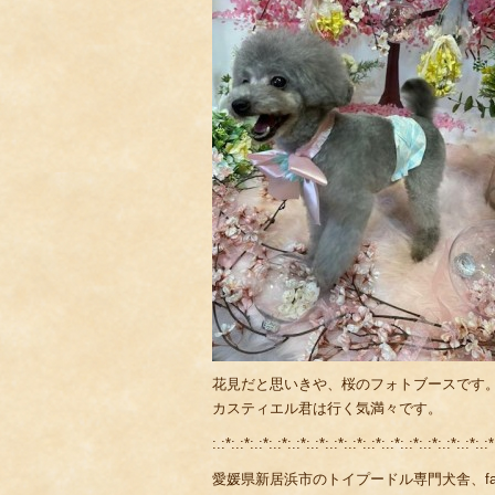
花見だと思いきや、桜のフォトブースです
カスティエル君は行く気満々です。
:.:*:.:*:.:*:.:*:.:*:.:*:.:*:.:*:.:*:.:*:.:*:.:*:.:*:.:*:.:*
愛媛県新居浜市のトイプードル専門犬舎、fami