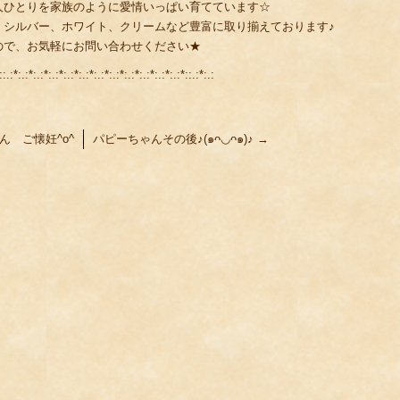
人ひとりを家族のように愛情いっぱい育てています☆
、シルバー、ホワイト、クリームなど豊富に取り揃えております♪
ので、お気軽にお問い合わせください★
::.:*:.:*:.:*:.:*:.:*:.:*:.:*:.:*:.:*:.:*:.:*:.:*::.:*:.:
ん ご懐妊^o^
パピーちゃんその後♪(๑ᴖ◡ᴖ๑)♪
→