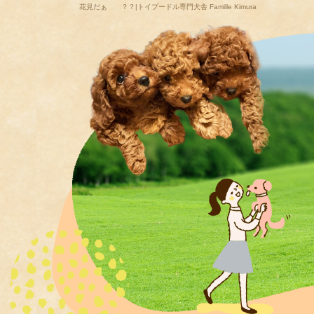
花見だぁ ？？|トイプードル専門犬舎 Famille Kimura