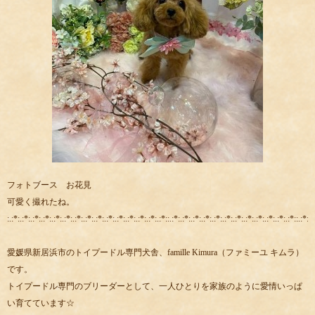
フォトブース お花見
可愛く撮れたね。
:.:*:.:*:.:*:.:*:.:*:.:*:.:*:.:*:.:*:.:*:.:*:.:*:.:*:.:*:.:*::.:*:.:*:.:*:.:*:.:*:.:*:.:*:.:*:.:*:.:*:.:*:.:*::.:*:.:
愛媛県新居浜市のトイプードル専門犬舎、famille Kimura（ファミーユ キムラ）
です。
トイプードル専門のブリーダーとして、一人ひとりを家族のように愛情いっぱ
い育てています☆