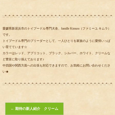
:.:*:.:*:.:*:.:*:.:*:.:*:.:*:.:*:.:*:.:*:.:*:.:*:.:*:.:*:.:*::.:*:.:*:.:*:.:*:.:*:.:*:.:*:.:*:.:*:.:*:.:*:.:*::.:*:.:
愛媛県新居浜市のトイプードル専門犬舎、famille Kimura（ファミーユ キムラ）
です。
トイプードル専門のブリーダーとして、一人ひとりを家族のように愛情いっぱ
い育てています☆
カラーはレッド、アプリコット、ブラック、シルバー、ホワイト、クリームな
ど豊富に取り揃えております♪
中四国や関西方面への出張も対応できますので、お気軽にお問い合わせくださ
い★
:.:*:.:*:.:*:.:*:.:*:.:*:.:*:.:*:.:*:.:*:.:*:.:*:.:*:.:*:.:*::.:*:.:*:.:*:.:*:.:*:.:*:.:*:.:*:.:*:.:*:.:*:.:*::.:*:.:
←
期待の新人紹介 クリーム