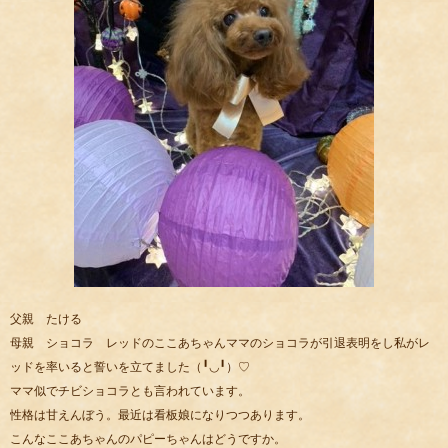
父親 たける
母親 ショコラ レッドのここあちゃんママのショコラが引退表明をし私がレ
ッドを率いると誓いを立てました（╹◡╹）♡
ママ似でチビショコラとも言われています。
性格は甘えんぼう。最近は看板娘になりつつあります。
こんなここあちゃんのパピーちゃんはどうですか。