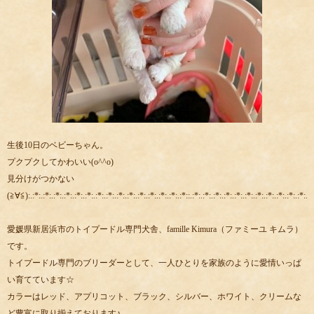
生後10日のベビーちゃん。
プクプクしてかわいい(o^^o)
見分けがつかない
(≧∀≦):.:*:.:*:.:*:.:*:.:*:.:*:.:*:.:*:.:*:.:*:.:*:.:*:.:*:.:*:.:*::.:*:.:*:.:*:.:*:.:*:.:*:.:*:.:*:.:*:.:*:.:*:.:*
愛媛県新居浜市のトイプードル専門犬舎、famille Kimura（ファミーユ キムラ）
です。
トイプードル専門のブリーダーとして、一人ひとりを家族のように愛情いっぱ
い育てています☆
カラーはレッド、アプリコット、ブラック、シルバー、ホワイト、クリームな
ど豊富に取り揃えております♪