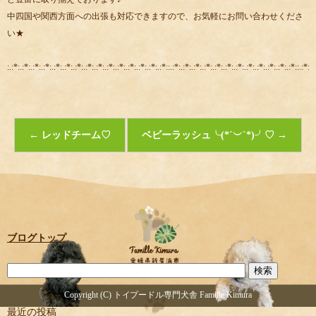
中四国や関西方面への出張も対応できますので、お気軽にお問い合わせくださ
い★
:.:*:.:*:.:*:.:*:.:*:.:*:.:*:.:*:.:*:.:*:.:*:.:*:.:*:.:*:.:*::.:*:.:*:.:*:.:*:.:*:.:*:.:*:.:*:.:*:.:*:.:*:.:*::.:*:.:
←
レッドチーム♡
ベビーラッシュ╰(*´︶`*)╯♡
→
ブログトップ
Copyright (C) トイプードル専門犬舎 Famille Kimura
最近の投稿