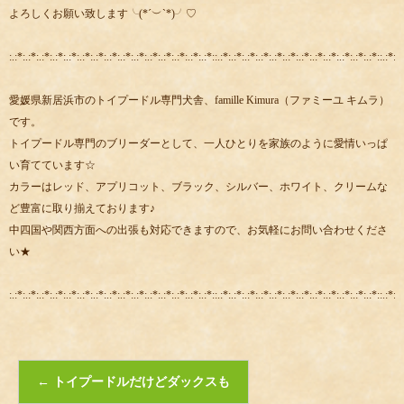
よろしくお願い致します╰(*´︶`*)╯♡
:.:*:.:*:.:*:.:*:.:*:.:*:.:*:.:*:.:*:.:*:.:*:.:*:.:*:.:*:.:*::.:*:.:*:.:*:.:*:.:*:.:*:.:*:.:*:.:*:.:*:.:*:.:*::.:*:.:
愛媛県新居浜市のトイプードル専門犬舎、famille Kimura（ファミーユ キムラ）
です。
トイプードル専門のブリーダーとして、一人ひとりを家族のように愛情いっぱ
い育てています☆
カラーはレッド、アプリコット、ブラック、シルバー、ホワイト、クリームな
ど豊富に取り揃えております♪
中四国や関西方面への出張も対応できますので、お気軽にお問い合わせくださ
い★
:.:*:.:*:.:*:.:*:.:*:.:*:.:*:.:*:.:*:.:*:.:*:.:*:.:*:.:*:.:*::.:*:.:*:.:*:.:*:.:*:.:*:.:*:.:*:.:*:.:*:.:*:.:*::.:*:.:
←
トイプードルだけどダックスも