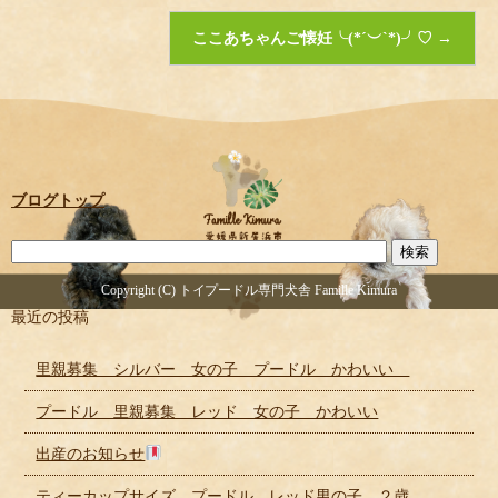
ここあちゃんご懐妊╰(*´︶`*)╯♡
→
ブログトップ
Copyright (C) トイプードル専門犬舎 Famille Kimura
最近の投稿
里親募集 シルバー 女の子 プードル かわいい
プードル 里親募集 レッド 女の子 かわいい
出産のお知らせ
ティーカップサイズ プードル レッド男の子 ２歳