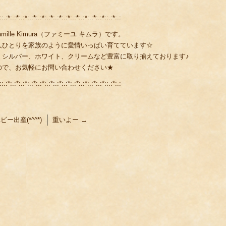
::.:*:.:*:.:*:.:*:.:*:.:*:.:*:.:*:.:*:.:*:.:*:.:*::.:*:.:
lle Kimura（ファミーユ キムラ）です。
人ひとりを家族のように愛情いっぱい育てています☆
、シルバー、ホワイト、クリームなど豊富に取り揃えております♪
ので、お気軽にお問い合わせください★
::.:*:.:*:.:*:.:*:.:*:.:*:.:*:.:*:.:*:.:*:.:*:.:*::.:*:.:
ー出産(*^^*)
重いよー
→