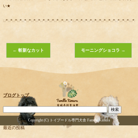
い★
:.:*:.:*:.:*:.:*:.:*:.:*:.:*:.:*:.:*:.:*:.:*:.:*:.:*:.:*:.:*::.:*:.:*:.:*:.:*:.:*:.:*:.:*:.:*:.:*:.:*:.:*:.:*::.:*:.:
←
斬新なカット
モーニングショコラ
→
ブログトップ
Copyright (C) トイプードル専門犬舎 Famille Kimura
最近の投稿