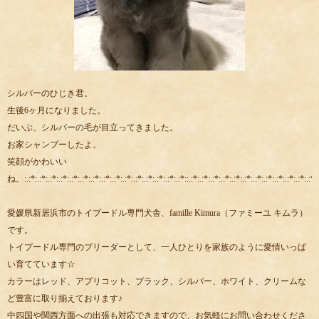
シルバーのひじき君。
生後6ヶ月になりました。
だいぶ、シルバーの毛が目立ってきました。
お家シャンプーしたよ。
笑顔がかわいい
ね。:.:*:.:*:.:*:.:*:.:*:.:*:.:*:.:*:.:*:.:*:.:*:.:*:.:*:.:*:.:*::.:*:.:*:.:*:.:*:.:*:.:*:.:*:.:*:.:*:.:*:.:*:.:*::
愛媛県新居浜市のトイプードル専門犬舎、famille Kimura（ファミーユ キムラ）
です。
トイプードル専門のブリーダーとして、一人ひとりを家族のように愛情いっぱ
い育てています☆
カラーはレッド、アプリコット、ブラック、シルバー、ホワイト、クリームな
ど豊富に取り揃えております♪
中四国や関西方面への出張も対応できますので、お気軽にお問い合わせくださ