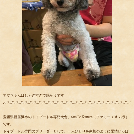
アマちゃんはしゃぎすぎで眠そうです
♪:.:*:.:*:.:*:.:*:.:*:.:*:.:*:.:*:.:*:.:*:.:*:.:*:.:*:.:*:.:*::.:*:.:*:.:*:.:*:.:*:.:*:.:*:.:*:.:*:.:*:.:*:.:*::.:*:
愛媛県新居浜市のトイプードル専門犬舎、famille Kimura（ファミーユ キムラ）
です。
トイプードル専門のブリーダーとして、一人ひとりを家族のように愛情いっぱ