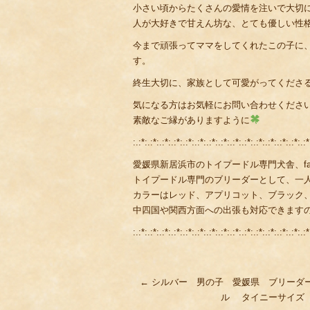
小さい頃からたくさんの愛情を注いで大切
人が大好きで甘えん坊な、とても優しい性
今まで頑張ってママをしてくれたこの子に
す。
終生大切に、家族として可愛がってくださ
気になる方はお気軽にお問い合わせくださ
素敵なご縁がありますように
:.:*:.:*:.:*:.:*:.:*:.:*:.:*:.:*:.:*:.:*:.:*:.:*:.:*:.:*:.:*
愛媛県新居浜市のトイプードル専門犬舎、fami
トイプードル専門のブリーダーとして、一
カラーはレッド、アプリコット、ブラック
中四国や関西方面への出張も対応できます
:.:*:.:*:.:*:.:*:.:*:.:*:.:*:.:*:.:*:.:*:.:*:.:*:.:*:.:*:.:*
←
シルバー 男の子 愛媛県 ブリーダ
ル タイニーサイ