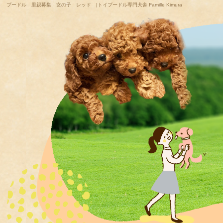
プードル 里親募集 女の子 レッド |トイプードル専門犬舎 Famille Kimura