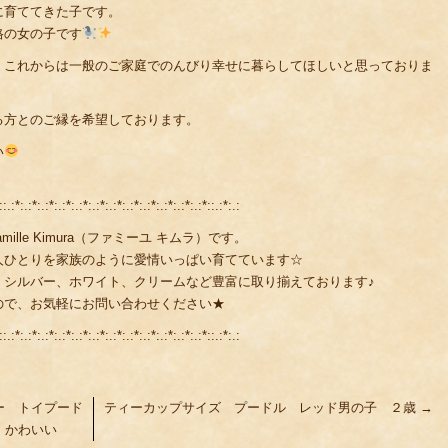
に育ててきた子です。
格の女の子です
、これからは一般のご家庭でのんびり幸せに暮らしてほしいと思っておりま
る方とのご縁を希望しております。
い
::.:*:.:*:.:*:.:*:.:*:.:*:.:*:.:*:.:*:.:*:.:*:.:*::.:*:.:
lle Kimura（ファミーユ キムラ）です。
人ひとりを家族のように愛情いっぱい育てています☆
、シルバー、ホワイト、クリームなど豊富に取り揃えております♪
ので、お気軽にお問い合わせください★
::.:*:.:*:.:*:.:*:.:*:.:*:.:*:.:*:.:*:.:*:.:*:.:*::.:*:.:
ー トイプード
ティーカップサイズ プードル レッド男の子 ２歳
→
ズ かわいい