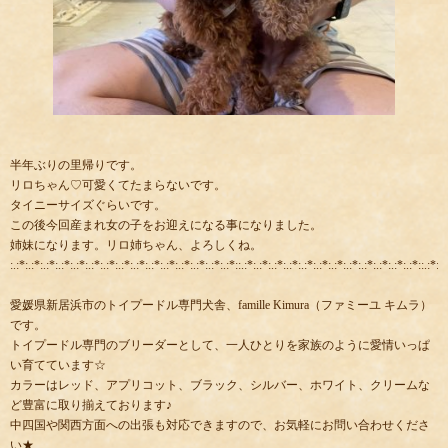
半年ぶりの里帰りです。
リロちゃん♡可愛くてたまらないです。
タイニーサイズぐらいです。
この後今回産まれ女の子をお迎えになる事になりました。
姉妹になります。リロ姉ちゃん、よろしくね。
:.:*:.:*:.:*:.:*:.:*:.:*:.:*:.:*:.:*:.:*:.:*:.:*:.:*:.:*:.:*::.:*:.:*:.:*:.:*:.:*:.:*:.:*:.:*:.:*:.:*:.:*:.:*::.:*:.:
愛媛県新居浜市のトイプードル専門犬舎、famille Kimura（ファミーユ キムラ）
です。
トイプードル専門のブリーダーとして、一人ひとりを家族のように愛情いっぱ
い育てています☆
カラーはレッド、アプリコット、ブラック、シルバー、ホワイト、クリームな
ど豊富に取り揃えております♪
中四国や関西方面への出張も対応できますので、お気軽にお問い合わせくださ
い★